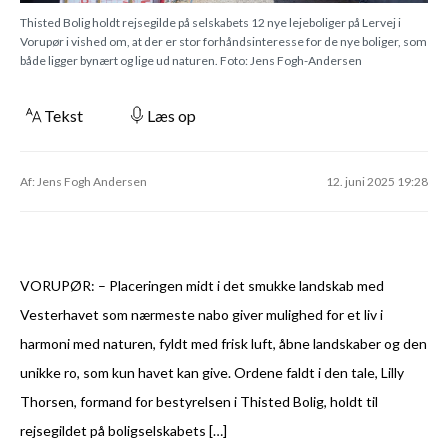
Thisted Bolig holdt rejsegilde på selskabets 12 nye lejeboliger på Lervej i
Vorupør i vished om, at der er stor forhåndsinteresse for de nye boliger, som
både ligger bynært og lige ud naturen. Foto: Jens Fogh-Andersen
Tekst
Læs op
Af: Jens Fogh Andersen
12. juni 2025 19:28
VORUPØR: – Placeringen midt i det smukke landskab med
Vesterhavet som nærmeste nabo giver mulighed for et liv i
harmoni med naturen, fyldt med frisk luft, åbne landskaber og den
unikke ro, som kun havet kan give. Ordene faldt i den tale, Lilly
Thorsen, formand for bestyrelsen i Thisted Bolig, holdt til
rejsegildet på boligselskabets […]