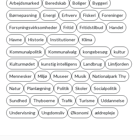
Arbejdsmarked
Beredskab
Boliger
Byggeri
Børnepasning
Energi
Erhverv
Fiskeri
Foreninger
Forsyningsvirksomheder
Fritid
Fritidstilbud
Handel
Havne
Historie
Institutioner
Klima
Kommunalpolitik
Kommunalvalg
kongebesøg
kultur
Kulturmødet
kunstig intelligens
Landbrug
Limfjorden
Mennesker
Miljø
Museer
Musik
Nationalpark Thy
Natur
Planlægning
Politik
Skoler
Socialpolitik
Sundhed
Thyboerne
Trafik
Turisme
Uddannelse
Undervisning
Ungdomsliv
Økonomi
ældrepleje