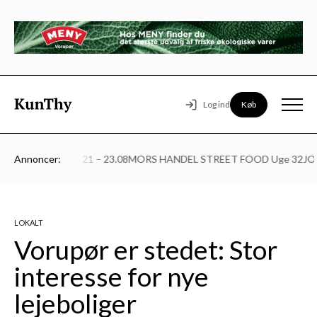
Køb
Log ind
urmødet på Mors 21 – 23.08
Annoncer:
MORS HANDEL STREET FOOD Uge 32
JOB
LOKALT
Vorupør er stedet: Stor
interesse for nye
lejeboliger