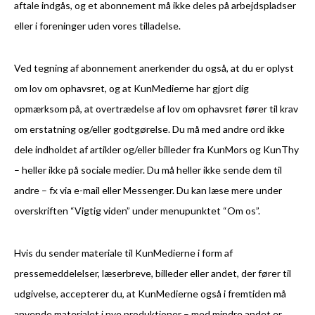
aftale indgås, og et abonnement må ikke deles på arbejdspladser
eller i foreninger uden vores tilladelse.
Ved tegning af abonnement anerkender du også, at du er oplyst
om lov om ophavsret, og at KunMedierne har gjort dig
opmærksom på, at overtrædelse af lov om ophavsret fører til krav
om erstatning og/eller godtgørelse. Du må med andre ord ikke
dele indholdet af artikler og/eller billeder fra KunMors og KunThy
– heller ikke på sociale medier. Du må heller ikke sende dem til
andre – fx via e-mail eller Messenger. Du kan læse mere under
overskriften “Vigtig viden” under menupunktet “Om os”.
Hvis du sender materiale til KunMedierne i form af
pressemeddelelser, læserbreve, billeder eller andet, der fører til
udgivelse, accepterer du, at KunMedierne også i fremtiden må
anvende materialet i nye produktioner – med mindre andet er