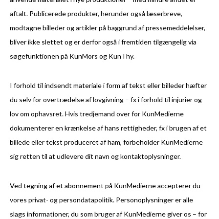
aftalt. Publicerede produkter, herunder også læserbreve,
modtagne billeder og artikler på baggrund af pressemeddelelser,
bliver ikke slettet og er derfor også i fremtiden tilgængelig via
søgefunktionen på KunMors og KunThy.
I forhold til indsendt materiale i form af tekst eller billeder hæfter
du selv for overtrædelse af lovgivning – fx i forhold til injurier og
lov om ophavsret. Hvis tredjemand over for KunMedierne
dokumenterer en krænkelse af hans rettigheder, fx i brugen af et
billede eller tekst produceret af ham, forbeholder KunMedierne
sig retten til at udlevere dit navn og kontaktoplysninger.
Ved tegning af et abonnement på KunMedierne accepterer du
vores privat- og persondatapolitik. Personoplysninger er alle
slags informationer, du som bruger af KunMedierne giver os – for