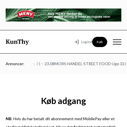
Køb
Log ind
lturmødet på Mors 21 – 23.08
Annoncer:
MORS HANDEL STREET FOOD Uge 32
JO
Køb adgang
NB
: Hvis du har betalt dit abonnement med MobilePay eller et
stadig gyldigt betalingskort, bliver det
forlænget automatisk