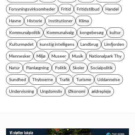
Forsyningsvirksomheder
Fritid
Fritidstilbud
Handel
Havne
Historie
Institutioner
Klima
Kommunalpolitik
Kommunalvalg
kongebesøg
kultur
Kulturmødet
kunstig intelligens
Landbrug
Limfjorden
Mennesker
Miljø
Museer
Musik
Nationalpark Thy
Natur
Planlægning
Politik
Skoler
Socialpolitik
Sundhed
Thyboerne
Trafik
Turisme
Uddannelse
Undervisning
Ungdomsliv
Økonomi
ældrepleje