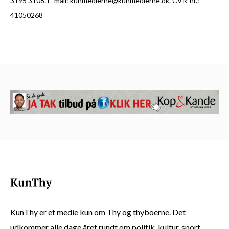
3195 3108. E-mail: kunmedierne@kunmedierne.dk. CVR-nr.:
41050268
KunThy er et medie kun om Thy og thyboerne. Det
udkommer alle dage året rundt om politik, kultur, sport,