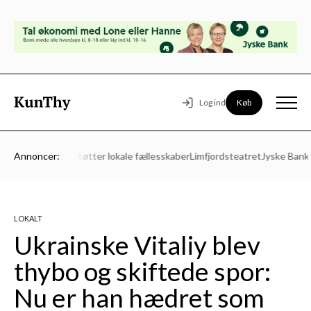
Køb
Log ind
rs Energi – Vi støtter lokale fællesskaber
Annoncer:
Limfjordsteatret
Jyske Bank
K
LOKALT
Ukrainske Vitaliy blev
thybo og skiftede spor:
Nu er han hædret som