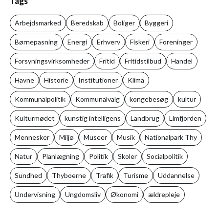
Tags
Arbejdsmarked
Beredskab
Boliger
Byggeri
Børnepasning
Energi
Erhverv
Fiskeri
Foreninger
Forsyningsvirksomheder
Fritid
Fritidstilbud
Handel
Havne
Historie
Institutioner
Klima
Kommunalpolitik
Kommunalvalg
kongebesøg
kultur
Kulturmødet
kunstig intelligens
Landbrug
Limfjorden
Mennesker
Miljø
Museer
Musik
Nationalpark Thy
Natur
Planlægning
Politik
Skoler
Socialpolitik
Sundhed
Thyboerne
Trafik
Turisme
Uddannelse
Undervisning
Ungdomsliv
Økonomi
ældrepleje