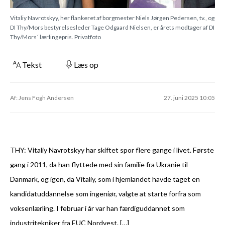
Vitaliy Navrotskyy, her flankeret af borgmester Niels Jørgen Pedersen, tv., og
DI Thy/Mors bestyrelsesleder Tage Odgaard Nielsen, er årets modtager af DI
Thy/Mors´ lærlingepris. Privatfoto
Tekst
Læs op
Af: Jens Fogh Andersen
27. juni 2025 10:05
THY: Vitaliy Navrotskyy har skiftet spor flere gange i livet. Første
gang i 2011, da han flyttede med sin familie fra Ukranie til
Danmark, og igen, da Vitaliy, som i hjemlandet havde taget en
kandidatuddannelse som ingeniør, valgte at starte forfra som
voksenlærling. I februar i år var han færdiguddannet som
industritekniker fra EUC Nordvest. […]