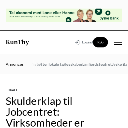
Køb
Log ind
-Mors Energi – Vi støtter lokale fællesskaber
Annoncer:
Limfjordsteatret
Jyske Ban
LOKALT
Skulderklap til
Jobcentret:
Virksomheder er