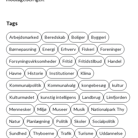
Tags
Arbejdsmarked
Beredskab
Boliger
Byggeri
Børnepasning
Energi
Erhverv
Fiskeri
Foreninger
Forsyningsvirksomheder
Fritid
Fritidstilbud
Handel
Havne
Historie
Institutioner
Klima
Kommunalpolitik
Kommunalvalg
kongebesøg
kultur
Kulturmødet
kunstig intelligens
Landbrug
Limfjorden
Mennesker
Miljø
Museer
Musik
Nationalpark Thy
Natur
Planlægning
Politik
Skoler
Socialpolitik
Sundhed
Thyboerne
Trafik
Turisme
Uddannelse