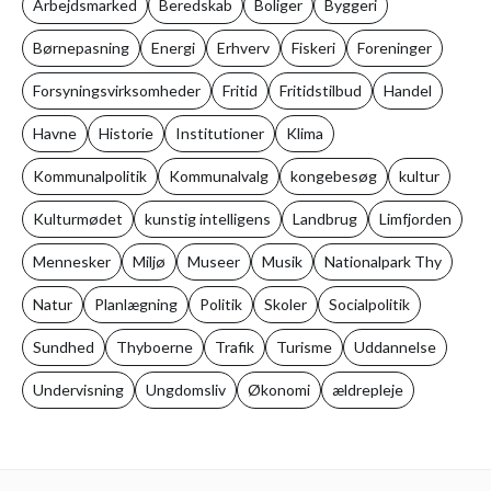
Arbejdsmarked
Beredskab
Boliger
Byggeri
Børnepasning
Energi
Erhverv
Fiskeri
Foreninger
Forsyningsvirksomheder
Fritid
Fritidstilbud
Handel
Havne
Historie
Institutioner
Klima
Kommunalpolitik
Kommunalvalg
kongebesøg
kultur
Kulturmødet
kunstig intelligens
Landbrug
Limfjorden
Mennesker
Miljø
Museer
Musik
Nationalpark Thy
Natur
Planlægning
Politik
Skoler
Socialpolitik
Sundhed
Thyboerne
Trafik
Turisme
Uddannelse
Undervisning
Ungdomsliv
Økonomi
ældrepleje