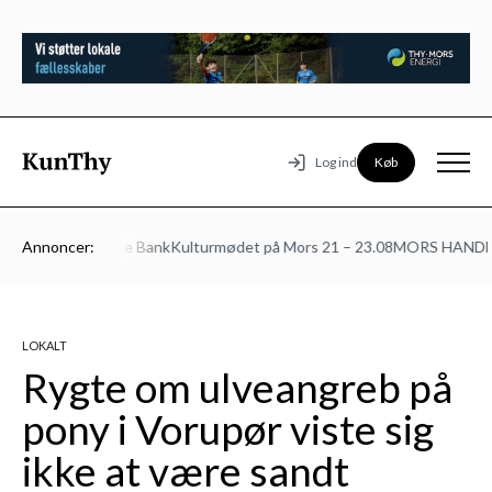
Køb
Log ind
fjordsteatret
Annoncer:
Jyske Bank
Kulturmødet på Mors 21 – 23.08
MORS HANDEL
LOKALT
Rygte om ulveangreb på
pony i Vorupør viste sig
ikke at være sandt