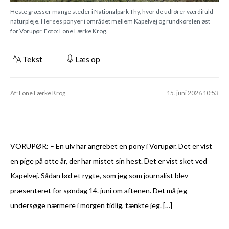
Heste græsser mange steder i Nationalpark Thy, hvor de udfører værdifuld
naturpleje. Her ses ponyer i området mellem Kapelvej og rundkørslen øst
for Vorupør. Foto: Lone Lærke Krog.
Tekst
Læs op
Af: Lone Lærke Krog
15. juni 2026 10:53
VORUPØR: – En ulv har angrebet en pony i Vorupør. Det er vist
en pige på otte år, der har mistet sin hest. Det er vist sket ved
Kapelvej. Sådan lød et rygte, som jeg som journalist blev
præsenteret for søndag 14. juni om aftenen. Det må jeg
undersøge nærmere i morgen tidlig, tænkte jeg. […]