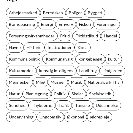
Arbejdsmarked
Beredskab
Boliger
Byggeri
Børnepasning
Energi
Erhverv
Fiskeri
Foreninger
Forsyningsvirksomheder
Fritid
Fritidstilbud
Handel
Havne
Historie
Institutioner
Klima
Kommunalpolitik
Kommunalvalg
kongebesøg
kultur
Kulturmødet
kunstig intelligens
Landbrug
Limfjorden
Mennesker
Miljø
Museer
Musik
Nationalpark Thy
Natur
Planlægning
Politik
Skoler
Socialpolitik
Sundhed
Thyboerne
Trafik
Turisme
Uddannelse
Undervisning
Ungdomsliv
Økonomi
ældrepleje