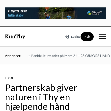
Køb
Log ind
fjordsteatret
Annoncer:
Jyske Bank
Kulturmødet på Mors 21 – 23.08
MORS HANDEL
LOKALT
Partnerskab giver
naturen i Thy en
hjælpende hånd