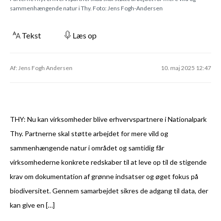
sammenhængende natur i Thy. Foto: Jens Fogh-Andersen
Tekst
Læs op
Af: Jens Fogh Andersen
10. maj 2025 12:47
THY: Nu kan virksomheder blive erhvervspartnere i Nationalpark
Thy. Partnerne skal støtte arbejdet for mere vild og
sammenhængende natur i området og samtidig får
virksomhederne konkrete redskaber til at leve op til de stigende
krav om dokumentation af grønne indsatser og øget fokus på
biodiversitet. Gennem samarbejdet sikres de adgang til data, der
kan give en […]