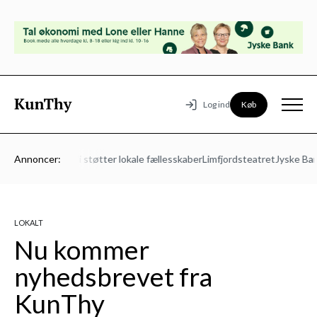
Køb
Log ind
Mors Energi – Vi støtter lokale fællesskaber
Annoncer:
Limfjordsteatret
Jyske Ban
LOKALT
Nu kommer
nyhedsbrevet fra
KunThy