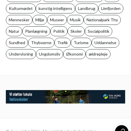
Kulturmødet
kunstig intelligens
Landbrug
Limfjorden
Mennesker
Miljø
Museer
Musik
Nationalpark Thy
Natur
Planlægning
Politik
Skoler
Socialpolitik
Sundhed
Thyboerne
Trafik
Turisme
Uddannelse
Undervisning
Ungdomsliv
Økonomi
ældrepleje