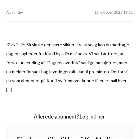
Af: kunthy
13. oktober 2025 19:32
KUNTHY: Så skulle den være sikker: Fra tirsdag kan du modtage
dagens nyheder fra KunThy i din mailboks. Vi har før troet, at
første udsending af “Dagens overblik” var lige om hjørnet, men
nu melder firmaet bag leveringen alt klar til premieren. Derfor vil
du som abonnent på KunThy fremover kunne få en e-mail hver
[…]
Allerede abonnent?
Log ind her