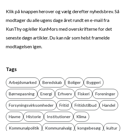
Klik på knappen herover og vælg derefter nyhedsbrev. Så
modtager du alle ugens dage året rundt en e-mail fra
KunThy og/eller KunMors med overskrifterne for det
seneste døgn artikler. Du kan når som helst framelde
modtagelsen igen.
Tags
Arbejdsmarked
Beredskab
Boliger
Byggeri
Børnepasning
Energi
Erhverv
Fiskeri
Foreninger
Forsyningsvirksomheder
Fritid
Fritidstilbud
Handel
Havne
Historie
Institutioner
Klima
Kommunalpolitik
Kommunalvalg
kongebesøg
kultur