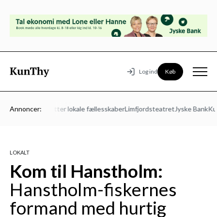
Køb
Log ind
 Energi – Vi støtter lokale fællesskaber
Annoncer:
Limfjordsteatret
Jyske Bank
Kult
LOKALT
Kom til Hanstholm:
Hanstholm-fiskernes
formand med hurtig