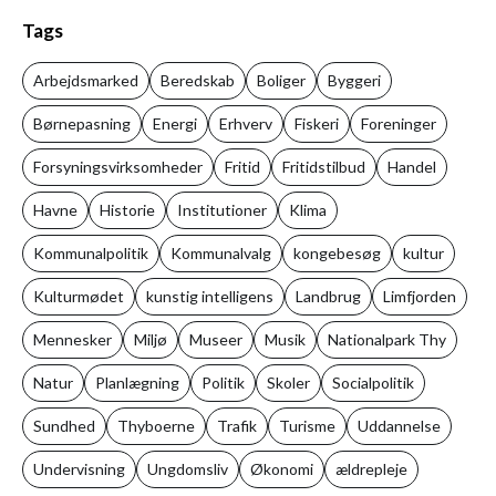
Tags
Arbejdsmarked
Beredskab
Boliger
Byggeri
Børnepasning
Energi
Erhverv
Fiskeri
Foreninger
Forsyningsvirksomheder
Fritid
Fritidstilbud
Handel
Havne
Historie
Institutioner
Klima
Kommunalpolitik
Kommunalvalg
kongebesøg
kultur
Kulturmødet
kunstig intelligens
Landbrug
Limfjorden
Mennesker
Miljø
Museer
Musik
Nationalpark Thy
Natur
Planlægning
Politik
Skoler
Socialpolitik
Sundhed
Thyboerne
Trafik
Turisme
Uddannelse
Undervisning
Ungdomsliv
Økonomi
ældrepleje