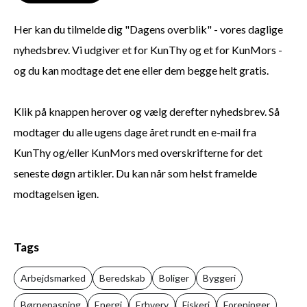
Her kan du tilmelde dig "Dagens overblik" - vores daglige
nyhedsbrev. Vi udgiver et for KunThy og et for KunMors -
og du kan modtage det ene eller dem begge helt gratis.
Klik på knappen herover og vælg derefter nyhedsbrev. Så
modtager du alle ugens dage året rundt en e-mail fra
KunThy og/eller KunMors med overskrifterne for det
seneste døgn artikler. Du kan når som helst framelde
modtagelsen igen.
Tags
Arbejdsmarked
Beredskab
Boliger
Byggeri
Børnepasning
Energi
Erhverv
Fiskeri
Foreninger