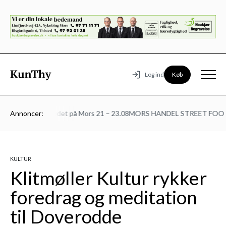
Køb
Log ind
ke Bank
Annoncer:
Kulturmødet på Mors 21 – 23.08
MORS HANDEL STREET FOOD 
KULTUR
Klitmøller Kultur rykker
foredrag og meditation
til Doverodde