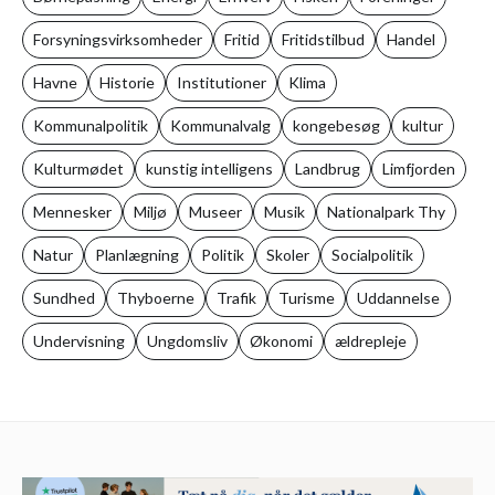
Forsyningsvirksomheder
Fritid
Fritidstilbud
Handel
Havne
Historie
Institutioner
Klima
Kommunalpolitik
Kommunalvalg
kongebesøg
kultur
Kulturmødet
kunstig intelligens
Landbrug
Limfjorden
Mennesker
Miljø
Museer
Musik
Nationalpark Thy
Natur
Planlægning
Politik
Skoler
Socialpolitik
Sundhed
Thyboerne
Trafik
Turisme
Uddannelse
Undervisning
Ungdomsliv
Økonomi
ældrepleje