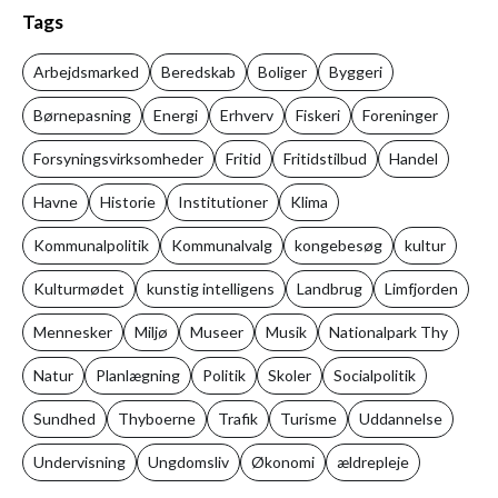
Tags
Arbejdsmarked
Beredskab
Boliger
Byggeri
Børnepasning
Energi
Erhverv
Fiskeri
Foreninger
Forsyningsvirksomheder
Fritid
Fritidstilbud
Handel
Havne
Historie
Institutioner
Klima
Kommunalpolitik
Kommunalvalg
kongebesøg
kultur
Kulturmødet
kunstig intelligens
Landbrug
Limfjorden
Mennesker
Miljø
Museer
Musik
Nationalpark Thy
Natur
Planlægning
Politik
Skoler
Socialpolitik
Sundhed
Thyboerne
Trafik
Turisme
Uddannelse
Undervisning
Ungdomsliv
Økonomi
ældrepleje