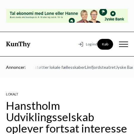
Køb
Log ind
Mors Energi – Vi støtter lokale fællesskaber
Annoncer:
Limfjordsteatret
Jyske Bank
LOKALT
Hanstholm
Udviklingsselskab
oplever fortsat interesse