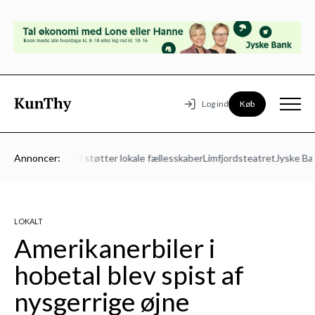
Køb
Log ind
-Mors Energi – Vi støtter lokale fællesskaber
Annoncer:
Limfjordsteatret
Jyske Ban
LOKALT
Amerikanerbiler i
hobetal blev spist af
nysgerrige øjne