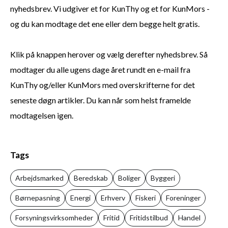
nyhedsbrev. Vi udgiver et for KunThy og et for KunMors -
og du kan modtage det ene eller dem begge helt gratis.
Klik på knappen herover og vælg derefter nyhedsbrev. Så
modtager du alle ugens dage året rundt en e-mail fra
KunThy og/eller KunMors med overskrifterne for det
seneste døgn artikler. Du kan når som helst framelde
modtagelsen igen.
Tags
Arbejdsmarked
Beredskab
Boliger
Byggeri
Børnepasning
Energi
Erhverv
Fiskeri
Foreninger
Forsyningsvirksomheder
Fritid
Fritidstilbud
Handel