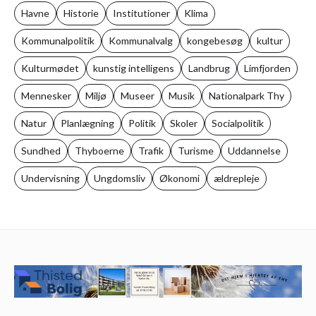
Havne
Historie
Institutioner
Klima
Kommunalpolitik
Kommunalvalg
kongebesøg
kultur
Kulturmødet
kunstig intelligens
Landbrug
Limfjorden
Mennesker
Miljø
Museer
Musik
Nationalpark Thy
Natur
Planlægning
Politik
Skoler
Socialpolitik
Sundhed
Thyboerne
Trafik
Turisme
Uddannelse
Undervisning
Ungdomsliv
Økonomi
ældrepleje