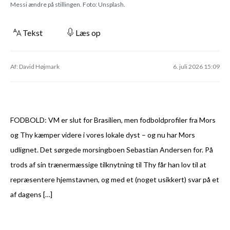
Messi ændre på stillingen. Foto: Unsplash.
Tekst
Læs op
Af: David Højmark
6. juli 2026 15:09
FODBOLD: VM er slut for Brasilien, men fodboldprofiler fra Mors
og Thy kæmper videre i vores lokale dyst – og nu har Mors
udlignet. Det sørgede morsingboen Sebastian Andersen for. På
trods af sin trænermæssige tilknytning til Thy får han lov til at
repræsentere hjemstavnen, og med et (noget usikkert) svar på et
af dagens […]