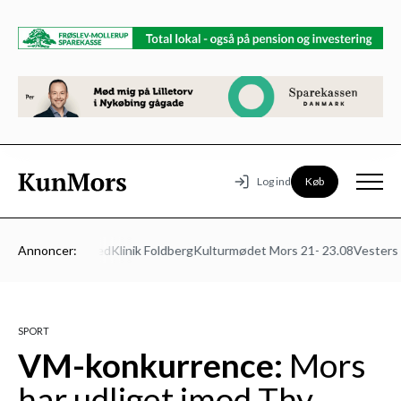
Køb
Log ind
ns Autoværksted
Annoncer:
Klinik Foldberg
Kulturmødet Mors 21- 23.08
Vesters Be
SPORT
VM-konkurrence:
Mors
har udliget imod Thy