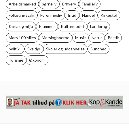
Arbejdsmarked
børneliv
Erhverv
Familieliv
Folketingsvalg
Foreningsliv
fritid
Handel
Kirkestof
Klima og miljø
Klummer
Kulturmødet
Landbrug
Mors 100 Miles
Morsingboerne
Musik
Natur
Politik
politik'¨
Skaldyr
Skoler og uddannelse
Sundhed
Turisme
Økonomi