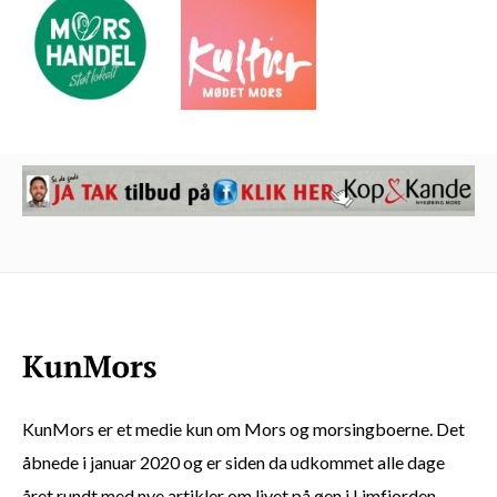
KunMors er et medie kun om Mors og morsingboerne. Det
åbnede i januar 2020 og er siden da udkommet alle dage
året rundt med nye artikler om livet på øen i Limfjorden.