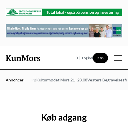
Køb
Log ind
ted
Annoncer:
Klinik Foldberg
Kulturmødet Mors 21- 23.08
Vesters Begravelsesforr
Køb adgang