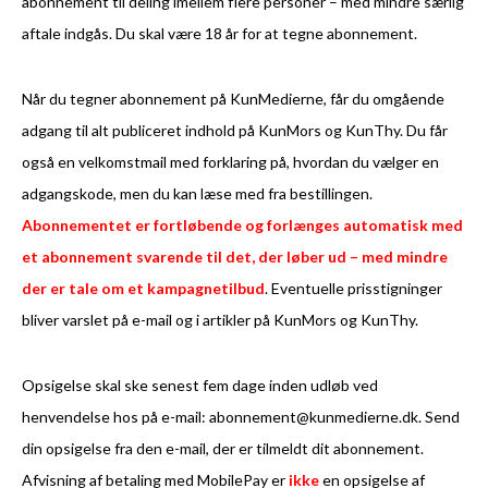
abonnement til deling imellem flere personer – med mindre særlig
aftale indgås. Du skal være 18 år for at tegne abonnement.
Når du tegner abonnement på KunMedierne, får du omgående
adgang til alt publiceret indhold på KunMors og KunThy. Du får
også en velkomstmail med forklaring på, hvordan du vælger en
adgangskode, men du kan læse med fra bestillingen.
Abonnementet er fortløbende og forlænges automatisk med
et abonnement svarende til det, der løber ud – med mindre
der er tale om et kampagnetilbud
. Eventuelle prisstigninger
bliver varslet på e-mail og i artikler på KunMors og KunThy.
Opsigelse skal ske senest fem dage inden udløb ved
henvendelse hos på e-mail: abonnement@kunmedierne.dk. Send
din opsigelse fra den e-mail, der er tilmeldt dit abonnement.
Afvisning af betaling med MobilePay er
ikke
en opsigelse af