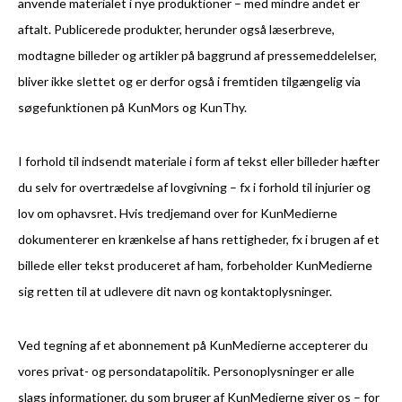
anvende materialet i nye produktioner – med mindre andet er
aftalt. Publicerede produkter, herunder også læserbreve,
modtagne billeder og artikler på baggrund af pressemeddelelser,
bliver ikke slettet og er derfor også i fremtiden tilgængelig via
søgefunktionen på KunMors og KunThy.
I forhold til indsendt materiale i form af tekst eller billeder hæfter
du selv for overtrædelse af lovgivning – fx i forhold til injurier og
lov om ophavsret. Hvis tredjemand over for KunMedierne
dokumenterer en krænkelse af hans rettigheder, fx i brugen af et
billede eller tekst produceret af ham, forbeholder KunMedierne
sig retten til at udlevere dit navn og kontaktoplysninger.
Ved tegning af et abonnement på KunMedierne accepterer du
vores privat- og persondatapolitik. Personoplysninger er alle
slags informationer, du som bruger af KunMedierne giver os – for