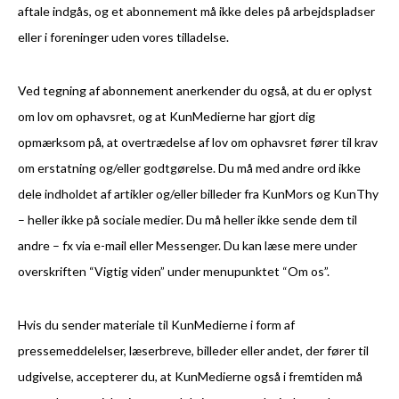
aftale indgås, og et abonnement må ikke deles på arbejdspladser
eller i foreninger uden vores tilladelse.
Ved tegning af abonnement anerkender du også, at du er oplyst
om lov om ophavsret, og at KunMedierne har gjort dig
opmærksom på, at overtrædelse af lov om ophavsret fører til krav
om erstatning og/eller godtgørelse. Du må med andre ord ikke
dele indholdet af artikler og/eller billeder fra KunMors og KunThy
– heller ikke på sociale medier. Du må heller ikke sende dem til
andre – fx via e-mail eller Messenger. Du kan læse mere under
overskriften “Vigtig viden” under menupunktet “Om os”.
Hvis du sender materiale til KunMedierne i form af
pressemeddelelser, læserbreve, billeder eller andet, der fører til
udgivelse, accepterer du, at KunMedierne også i fremtiden må