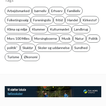
Tags
Arbejdsmarked
børneliv
Erhverv
Familieliv
Folketingsvalg
Foreningsliv
fritid
Handel
Kirkestof
Klima og miljø
Klummer
Kulturmødet
Landbrug
Mors 100 Miles
Morsingboerne
Musik
Natur
Politik
politik'¨
Skaldyr
Skoler og uddannelse
Sundhed
Turisme
Økonomi