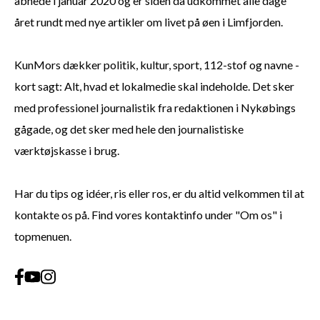
åbnede i januar 2020 og er siden da udkommet alle dage
året rundt med nye artikler om livet på øen i Limfjorden.
KunMors dækker politik, kultur, sport, 112-stof og navne -
kort sagt: Alt, hvad et lokalmedie skal indeholde. Det sker
med professionel journalistik fra redaktionen i Nykøbings
gågade, og det sker med hele den journalistiske
værktøjskasse i brug.
Har du tips og idéer, ris eller ros, er du altid velkommen til at
kontakte os på. Find vores kontaktinfo under "Om os" i
topmenuen.