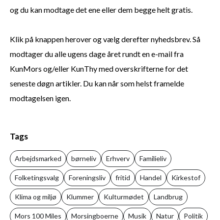
og du kan modtage det ene eller dem begge helt gratis.
Klik på knappen herover og vælg derefter nyhedsbrev. Så
modtager du alle ugens dage året rundt en e-mail fra
KunMors og/eller KunThy med overskrifterne for det
seneste døgn artikler. Du kan når som helst framelde
modtagelsen igen.
Tags
Arbejdsmarked
børneliv
Erhverv
Familieliv
Folketingsvalg
Foreningsliv
fritid
Handel
Kirkestof
Klima og miljø
Klummer
Kulturmødet
Landbrug
Mors 100 Miles
Morsingboerne
Musik
Natur
Politik