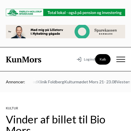
Køb
Log ind
ns Autoværksted
Annoncer:
Klinik Foldberg
Kulturmødet Mors 21- 23.08
Vesters B
KULTUR
Vinder af billet til Bio
Mors