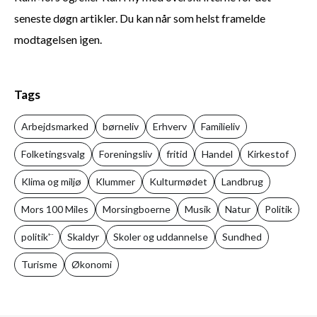
seneste døgn artikler. Du kan når som helst framelde
modtagelsen igen.
Tags
Arbejdsmarked
børneliv
Erhverv
Familieliv
Folketingsvalg
Foreningsliv
fritid
Handel
Kirkestof
Klima og miljø
Klummer
Kulturmødet
Landbrug
Mors 100 Miles
Morsingboerne
Musik
Natur
Politik
politik'¨
Skaldyr
Skoler og uddannelse
Sundhed
Turisme
Økonomi