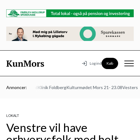
Køb
Log ind
s Autoværksted
Annoncer:
Klinik Foldberg
Kulturmødet Mors 21- 23.08
Vesters Be
LOKALT
Venstre vil have
erhvervsfolk med helt