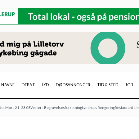
NAVNE
DEBAT
LYD
DØDSANNONCER
TID & STED
JOB
s 21- 23.08
Vesters Begravelsesforretning
Lyndrups Rengøring
Restaurant Limfjorde