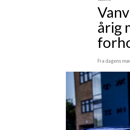
Vanv
årig 
forh
Fra dagens mød