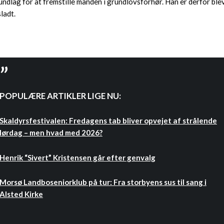
undlag for at fremstille manden i grundlovsforhør. Han er derfor ble
sladt.
POPULÆRE ARTIKLER LIGE NU:
Skaldyrsfestivalen: Fredagens tab bliver opvejet af strålende
lørdag – men hvad med 2026?
Henrik “Sivert” Kristensen går efter genvalg
Morsø Landboseniorklub på tur: Fra storbyens sus til sang i
Alsted Kirke