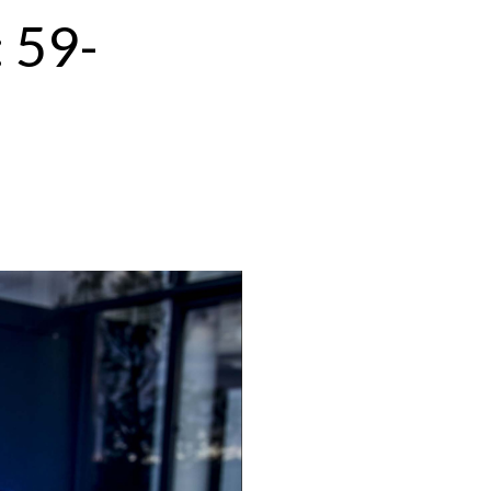
: 59-