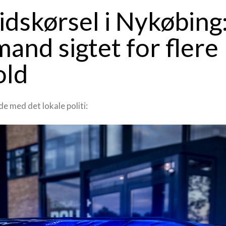
idskørsel i Nykøbing
mand sigtet for flere
old
e med det lokale politi: