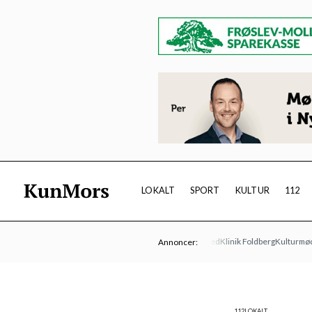
LOKALT
SPORT
KULTUR
112
Limfjordsteatret
Øens Autoværksted
Klinik Foldberg
Kulturmødet Mor
Annoncer:
112
LOKALT