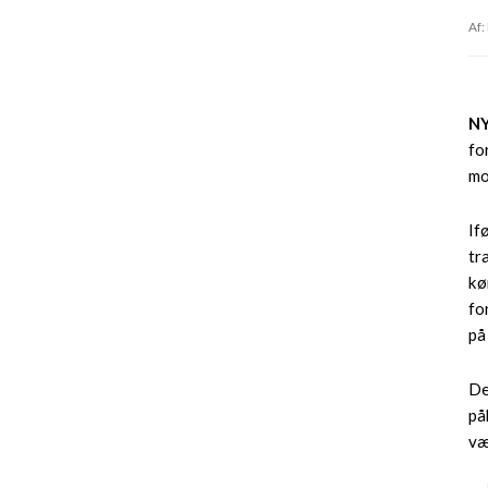
Af:
N
fo
mo
If
tr
kø
fo
på
De
på
væ