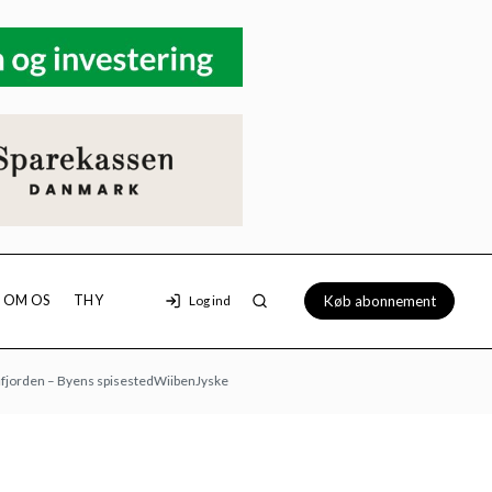
Køb abonnement
OM OS
THY
Log ind
n – Byens spisested
Wiiben
Jyske Bank
Loppemarked hos Morsø Dyrehandel: 9/8 kl. 1