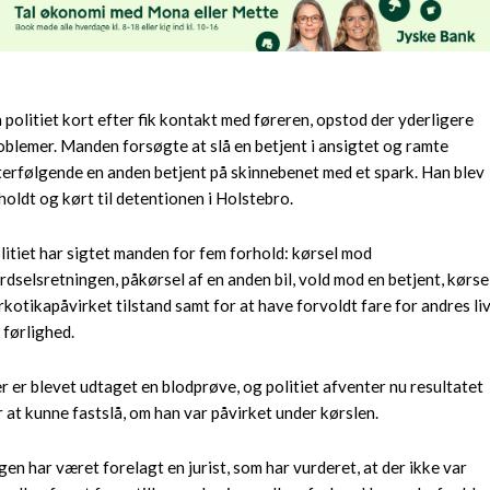
 politiet kort efter fik kontakt med føreren, opstod der yderligere
oblemer. Manden forsøgte at slå en betjent i ansigtet og ramte
terfølgende en anden betjent på skinnebenet med et spark. Han blev
holdt og kørt til detentionen i Holstebro.
litiet har sigtet manden for fem forhold: kørsel mod
rdselsretningen, påkørsel af en anden bil, vold mod en betjent, kørsel
rkotikapåvirket tilstand samt for at have forvoldt fare for andres li
 førlighed.
r er blevet udtaget en blodprøve, og politiet afventer nu resultatet
r at kunne fastslå, om han var påvirket under kørslen.
gen har været forelagt en jurist, som har vurderet, at der ikke var