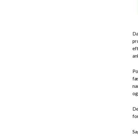
Da
pr
ef
an
Po
fæ
na
og
De
fo
Sa