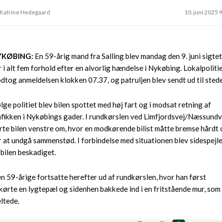
 Katrine Hedegaard
10. juni 2025 
YKØBING:
En 59-årig mand fra Salling blev mandag den 9. juni sigte
r i alt fem forhold efter en alvorlig hændelse i Nykøbing. Lokalpoliti
dtog anmeldelsen klokken 07.37, og patruljen blev sendt ud til stede
ølge politiet blev bilen spottet med høj fart og i modsat retning af
afikken i Nykøbings gader. I rundkørslen ved Limfjordsvej/Næssundv
rte bilen venstre om, hvor en modkørende bilist måtte bremse hårdt 
r at undgå sammenstød. I forbindelse med situationen blev sidespejl
 bilen beskadiget.
n 59-årige fortsatte herefter ud af rundkørslen, hvor han først
kørte en lygtepæl og sidenhen bakkede ind i en fritstående mur, som
ltede.