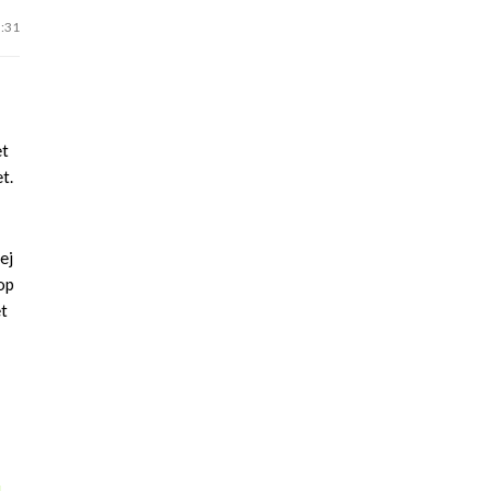
9:31
t
et
t.
ej
op
et