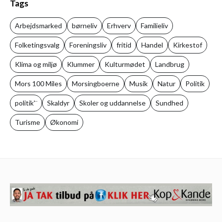
Tags
Arbejdsmarked
børneliv
Erhverv
Familieliv
Folketingsvalg
Foreningsliv
fritid
Handel
Kirkestof
Klima og miljø
Klummer
Kulturmødet
Landbrug
Mors 100 Miles
Morsingboerne
Musik
Natur
Politik
politik'¨
Skaldyr
Skoler og uddannelse
Sundhed
Turisme
Økonomi