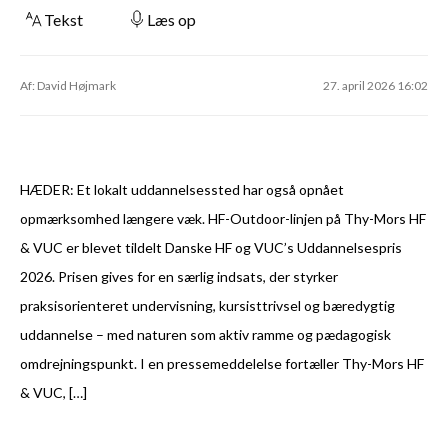
Tekst
Læs op
Af: David Højmark
27. april 2026 16:02
HÆDER: Et lokalt uddannelsessted har også opnået
opmærksomhed længere væk. HF-Outdoor-linjen på Thy-Mors HF
& VUC er blevet tildelt Danske HF og VUC’s Uddannelsespris
2026. Prisen gives for en særlig indsats, der styrker
praksisorienteret undervisning, kursisttrivsel og bæredygtig
uddannelse – med naturen som aktiv ramme og pædagogisk
omdrejningspunkt. I en pressemeddelelse fortæller Thy-Mors HF
& VUC, […]