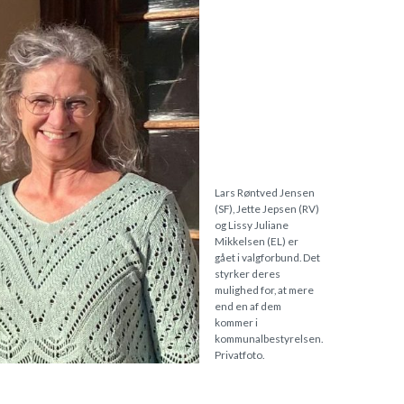
Lars Røntved Jensen
(SF), Jette Jepsen (RV)
og Lissy Juliane
Mikkelsen (EL) er
gået i valgforbund. Det
styrker deres
mulighed for, at mere
end en af dem
kommer i
kommunalbestyrelsen.
Privatfoto.