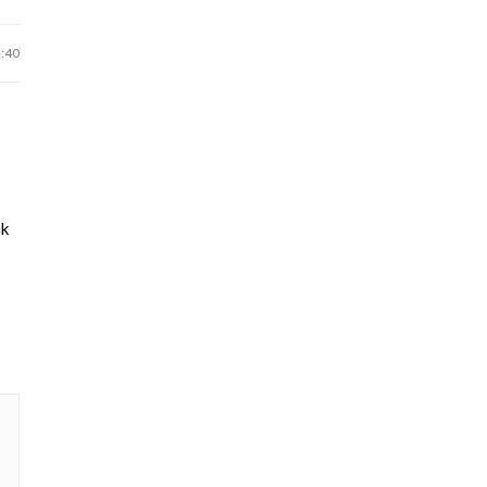
9:40
sk