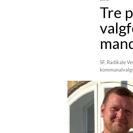
Tre p
valgf
man
SF, Radikale Ve
kommunalvalget