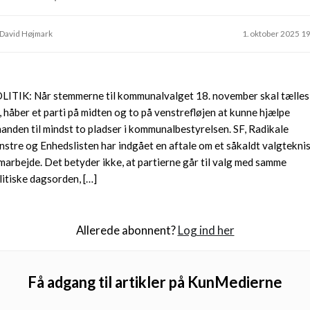
 David Højmark
1. oktober 2025 1
LITIK: Når stemmerne til kommunalvalget 18. november skal tælles
, håber et parti på midten og to på venstrefløjen at kunne hjælpe
nanden til mindst to pladser i kommunalbestyrelsen. SF, Radikale
nstre og Enhedslisten har indgået en aftale om et såkaldt valgtekni
marbejde. Det betyder ikke, at partierne går til valg med samme
litiske dagsorden, […]
Allerede abonnent?
Log ind her
Få adgang til artikler på KunMedierne