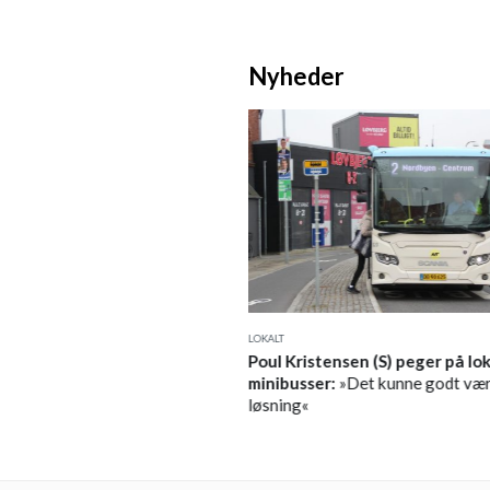
Nyheder
LOKALT
:
Nu skal vi i arbejdstøjet! –
Poul Kristensen (S) peger på lo
meudviklingen
minibusser:
»Det kunne godt vær
løsning«