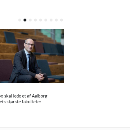
LOKALT
 skal lede et af Aalborg
Asbjørn Riis er død:
Mors tage
ets største fakulteter
med en stærk personlighed