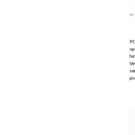
Af:
PO
op
hi
Ve
sa
po