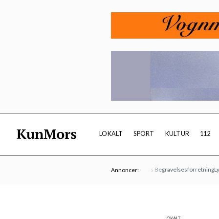
LOKALT
SPORT
KULTUR
112
Kulturmødet Mors 21- 23.08
Vesters Begravelsesforretning
Lyndrups
Annoncer:
LOKALT