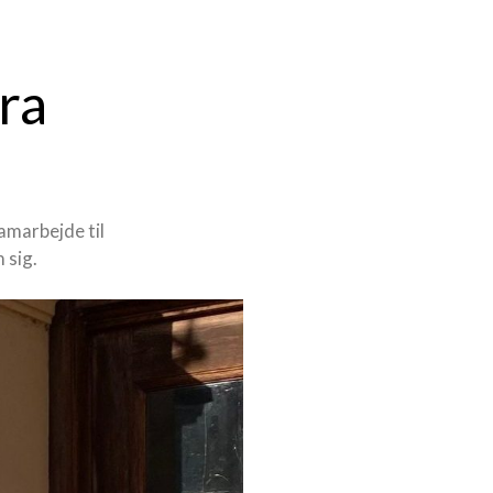
ra
amarbejde til
 sig.