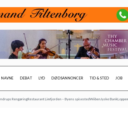
NAVNE
DEBAT
LYD
DØDSANNONCER
TID & STED
JOB
 Rengøring
Restaurant Limfjorden – Byens spisested
Wiiben
Jyske Bank
Loppemarked h