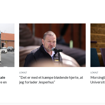
LOKALT
LOKALT
kale
“Det er med et kæmpe blødende hjerte, at
Morsingbo
e en
jeg forlader Jesperhus”
Universit