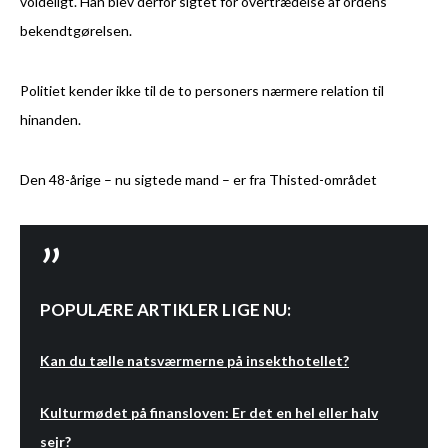
voldeligt. Han blev derfor sigtet for overtrædelse af ordens
bekendtgørelsen.
Politiet kender ikke til de to personers nærmere relation til
hinanden.
Den 48-årige – nu sigtede mand – er fra Thisted-området
POPULÆRE ARTIKLER LIGE NU:
Kan du tælle natsværmerne på insekthotellet?
Kulturmødet på finansloven: Er det en hel eller halv
sejr?