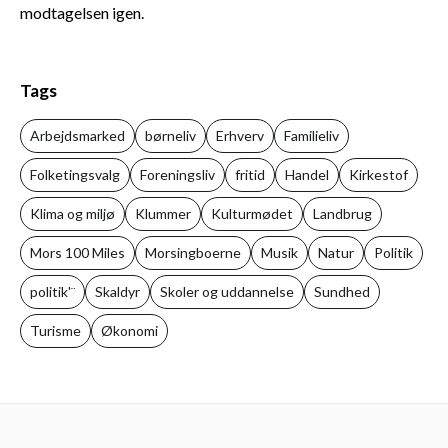
modtagelsen igen.
Tags
Arbejdsmarked
børneliv
Erhverv
Familieliv
Folketingsvalg
Foreningsliv
fritid
Handel
Kirkestof
Klima og miljø
Klummer
Kulturmødet
Landbrug
Mors 100 Miles
Morsingboerne
Musik
Natur
Politik
politik'¨
Skaldyr
Skoler og uddannelse
Sundhed
Turisme
Økonomi