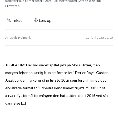
Red Hot Four +2 markerer 10 års-jubilæet for Royal Garden Jazzklub.
Privatfoto.
Tekst
Læs op
Af: David Højmark
12. juni 2025 20:10
JUBILÆUM: Der har været spillet jazz på Mors i årtier, men i
morgen fejrer en særlig klub sit første årti. Det er Royal Garden
Jazzklub, der markerer sine første 10 år som forening med det
erklærede formål at “udbedre kendskabet til jazz-musik”. Et så
ærværdigt formål foreningen den haft, siden den i 2015 ved sin
dannelse […]