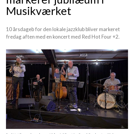
Musikværket
10 årsdageb for den lokale jazzklub bliver markeret
fredag aften med en koncert med Red Hot Four +2.