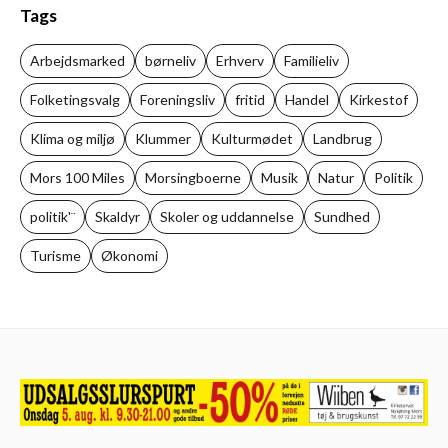
Tags
Arbejdsmarked
børneliv
Erhverv
Familieliv
Folketingsvalg
Foreningsliv
fritid
Handel
Kirkestof
Klima og miljø
Klummer
Kulturmødet
Landbrug
Mors 100 Miles
Morsingboerne
Musik
Natur
Politik
politik'¨
Skaldyr
Skoler og uddannelse
Sundhed
Turisme
Økonomi