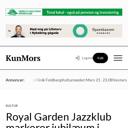
Køb
Log ind
ns Autoværksted
Annoncer:
Klinik Foldberg
Kulturmødet Mors 21- 23.08
Vesters Be
KULTUR
Royal Garden Jazzklub
markerer jubilæum i