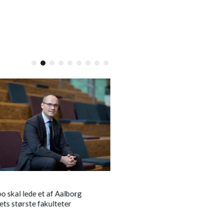
LOKALT
 skal lede et af Aalborg
Asbjørn Riis er død:
Mors tage
ets største fakulteter
med en stærk personlighed