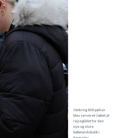
Omkring 800 pølser
blev serveret i løbet af
rejsegildet for den
nye og store
købmandsbutik i
Sejerslev.