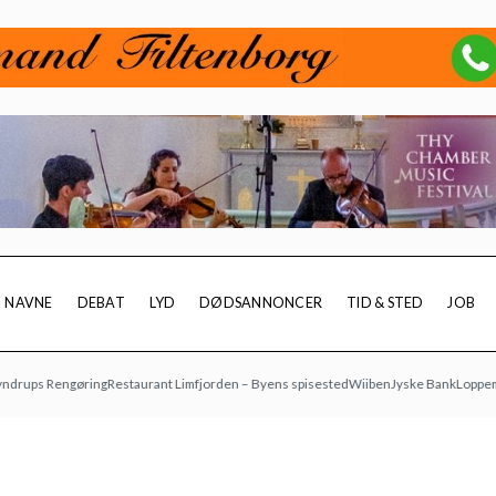
NAVNE
DEBAT
LYD
DØDSANNONCER
TID & STED
JOB
s Rengøring
Restaurant Limfjorden – Byens spisested
Wiiben
Jyske Bank
Loppemarked 