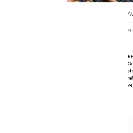
Af:
RE
Or
st
må
vel