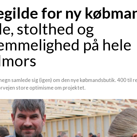
egilde for ny købma
e, stolthed og
emmelighed på hele
dmors
megn samlede sig (igen) om den nye købmandsbutik. 400 til re
forvejen store optimisme om projektet.