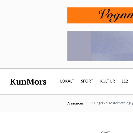
LOKALT
SPORT
KULTUR
112
Kulturmødet Mors 21- 23.08
Vesters Begravelsesforretning
Lyndrup
Annoncer:
LOKALT