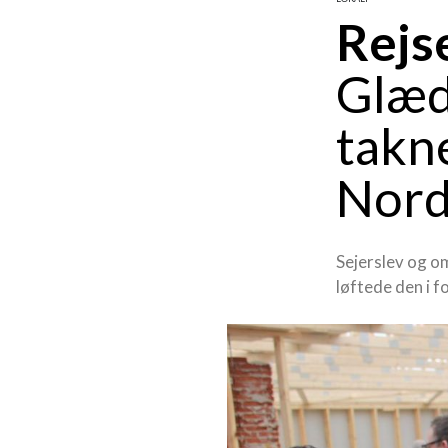
Rejs
Glæd
takn
Nor
Sejerslev og o
løftede den i 