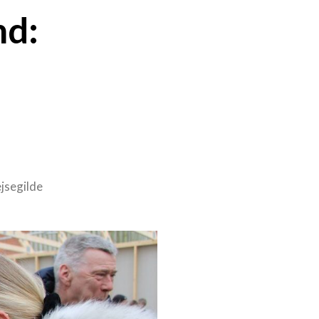
nd:
jsegilde