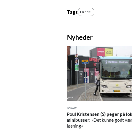
Tags
Handel
Nyheder
LOKALT
:
Nu skal vi i arbejdstøjet! –
Poul Kristensen (S) peger på lo
meudviklingen
minibusser:
»Det kunne godt vær
løsning«