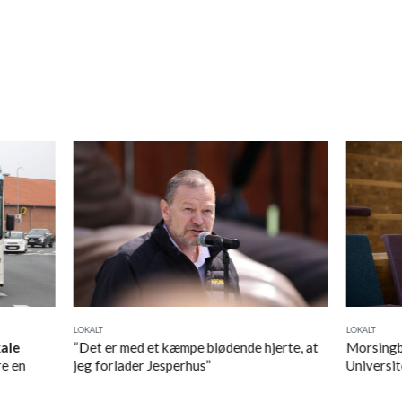
LOKALT
LOKALT
kale
“Det er med et kæmpe blødende hjerte, at
Morsingbo
e en
jeg forlader Jesperhus”
Universit