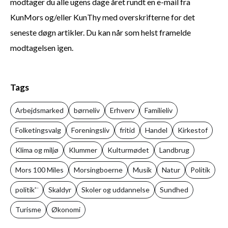
modtager du alle ugens dage året rundt en e-mail fra
KunMors og/eller KunThy med overskrifterne for det
seneste døgn artikler. Du kan når som helst framelde
modtagelsen igen.
Tags
Arbejdsmarked
børneliv
Erhverv
Familieliv
Folketingsvalg
Foreningsliv
fritid
Handel
Kirkestof
Klima og miljø
Klummer
Kulturmødet
Landbrug
Mors 100 Miles
Morsingboerne
Musik
Natur
Politik
politik'¨
Skaldyr
Skoler og uddannelse
Sundhed
Turisme
Økonomi