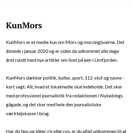
KunMors er et medie kun om Mors og morsingboerne. Det
åbnede i januar 2020 og er siden da udkommet alle dage
året rundt med nye artikler om livet på øen i Limfjorden.
KunMors dækker politik, kultur, sport, 112-stof og navne -
kort sagt: Alt, hvad et lokalmedie skal indeholde. Det sker
med professionel journalistik fra redaktionen i Nykøbings
gågade, og det sker med hele den journalistiske
værktøjskasse i brug.
Har du tips og idéer, ris eller ros, er du altid velkommen til at