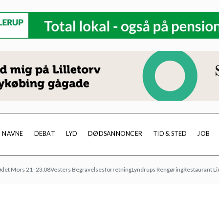
NAVNE
DEBAT
LYD
DØDSANNONCER
TID & STED
JOB
rs 21- 23.08
Vesters Begravelsesforretning
Lyndrups Rengøring
Restaurant Limfjord