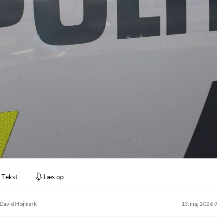
Tekst
Læs op
 David Højmark
15. maj 2026 