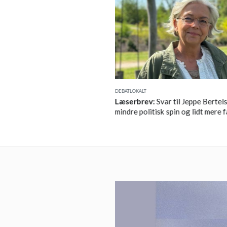
DEBAT
LOKALT
n er begyndt i Galleri 2132
Læserbrev:
Svar til Jeppe Bertels
mindre politisk spin og lidt mere f