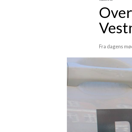
Overs
Vest
Fra dagens mød