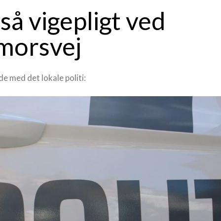
å vigepligt ved
morsvej
e med det lokale politi: