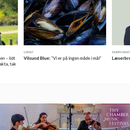
LOKALT
DEBAT
LOKALT
en – lidt
Vilsund Blue:
“Vi er på ingen måde i mål”
Læserbr
akta, tak