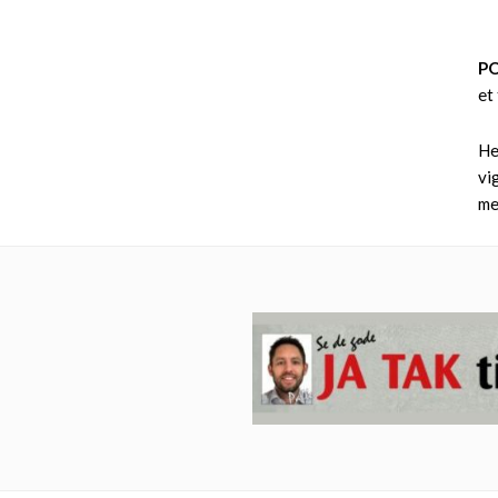
PO
et
He
vi
me