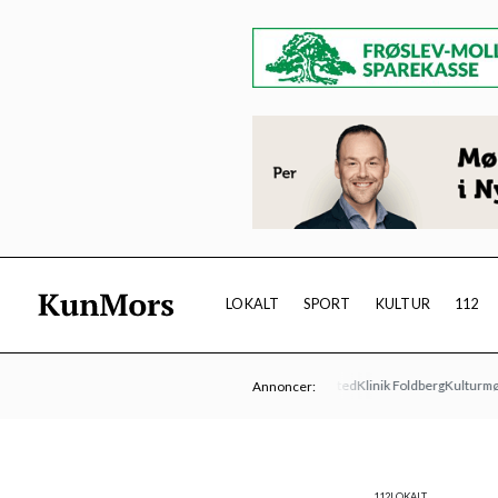
LOKALT
SPORT
KULTUR
112
Limfjordsteatret
Øens Autoværksted
Klinik Foldberg
Kulturmødet Mo
Annoncer:
112
LOKALT