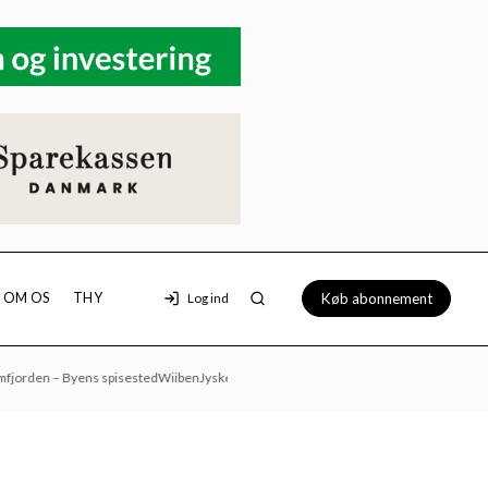
Køb abonnement
OM OS
THY
Log ind
en – Byens spisested
Wiiben
Jyske Bank
Loppemarked hos Morsø Dyrehandel: 9/8 kl. 