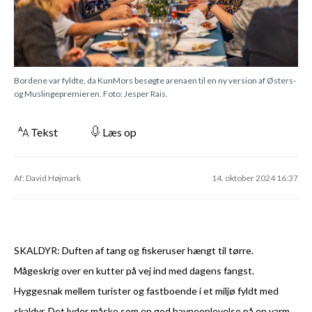
Bordene var fyldte, da KunMors besøgte arenaen til en ny version af Østers-
og Muslingepremieren. Foto: Jesper Rais.
Tekst
Læs op
Af: David Højmark
14. oktober 2024 16:37
SKALDYR: Duften af tang og fiskeruser hængt til tørre.
Mågeskrig over en kutter på vej ind med dagens fangst.
Hyggesnak mellem turister og fastboende i et miljø fyldt med
skaldyr. Det lyder måske som en god havneoplevelse på en varm