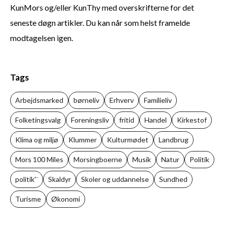
KunMors og/eller KunThy med overskrifterne for det
seneste døgn artikler. Du kan når som helst framelde
modtagelsen igen.
Tags
Arbejdsmarked
børneliv
Erhverv
Familieliv
Folketingsvalg
Foreningsliv
fritid
Handel
Kirkestof
Klima og miljø
Klummer
Kulturmødet
Landbrug
Mors 100 Miles
Morsingboerne
Musik
Natur
Politik
politik'¨
Skaldyr
Skoler og uddannelse
Sundhed
Turisme
Økonomi