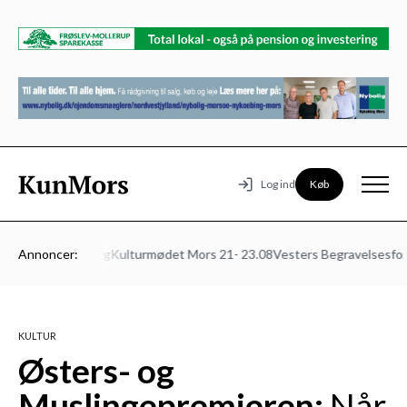
Køb
Log ind
ed
Klinik Foldberg
Annoncer:
Kulturmødet Mors 21- 23.08
Vesters Begravelsesforre
KULTUR
Østers- og
Muslingepremieren:
Når