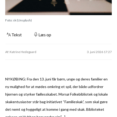
Foto: sk (Unsplash)
Tekst
Læs op
Af: Katrine Hedegaard
3. juni 2026 17:27
NYKØBING: Fra den 13. juni får børn, unge og deres familier en
ny mulighed for at mødes omkring et spil, der både udfordrer
hjernen og styrker fællesskabet. Morsø Folkebibliotek og lokale
skakentusiaster står bag initiativet “Familieskak”, som skal gøre
det nemt og hyggeligt at komme i gang med skak. Biblioteket
oplyser, at klubben henvender sig […]