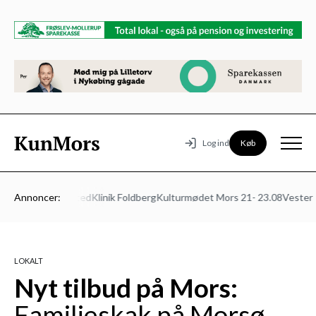
Køb
Log ind
ns Autoværksted
Annoncer:
Klinik Foldberg
Kulturmødet Mors 21- 23.08
Vesters B
LOKALT
Nyt tilbud på Mors:
Familieskak på Morsø