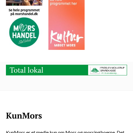
KunMors er et medie kun om Mors og morsingboerne. Det