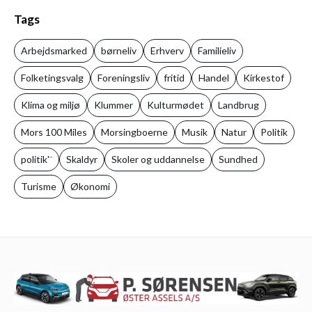
Tags
Arbejdsmarked
børneliv
Erhverv
Familieliv
Folketingsvalg
Foreningsliv
fritid
Handel
Kirkestof
Klima og miljø
Klummer
Kulturmødet
Landbrug
Mors 100 Miles
Morsingboerne
Musik
Natur
Politik
politik'¨
Skaldyr
Skoler og uddannelse
Sundhed
Turisme
Økonomi