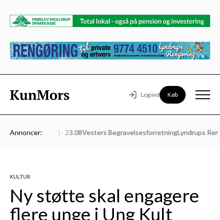
Køb
Log ind
urmødet Mors 21- 23.08
Annoncer:
Vesters Begravelsesforretning
Lyndrups Rengø
KULTUR
Ny støtte skal engagere
flere unge i Ung Kult