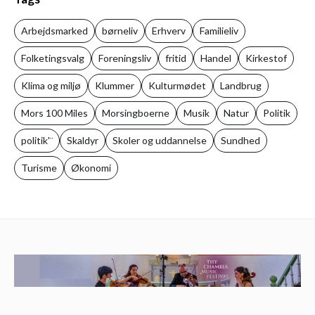
Arbejdsmarked
børneliv
Erhverv
Familieliv
Folketingsvalg
Foreningsliv
fritid
Handel
Kirkestof
Klima og miljø
Klummer
Kulturmødet
Landbrug
Mors 100 Miles
Morsingboerne
Musik
Natur
Politik
politik'¨
Skaldyr
Skoler og uddannelse
Sundhed
Turisme
Økonomi