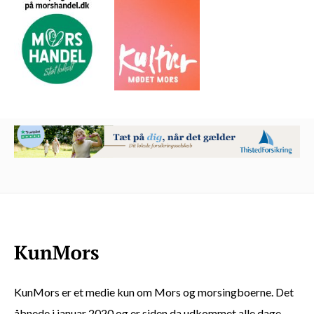
KunMors er et medie kun om Mors og morsingboerne. Det
åbnede i januar 2020 og er siden da udkommet alle dage