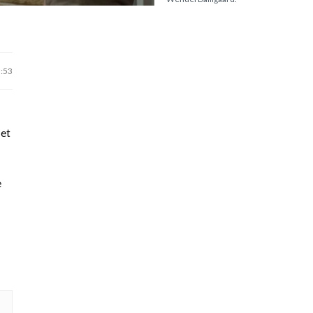
9:53
 et
e