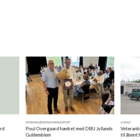
MORSINGBOERNE
NAVNE
SPORT
LOKALT
ard
Poul Overgaard hædret med DBU Jyllands
Veteranbi
Guldemblem
til åbent 