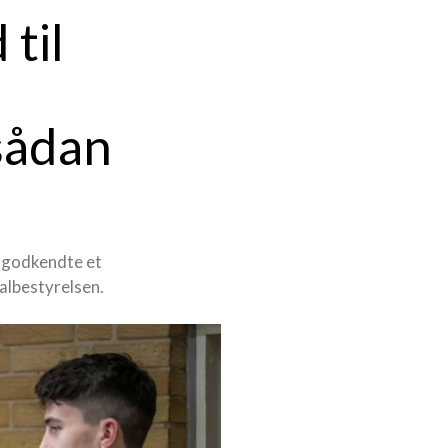
til
sådan
e godkendte et
albestyrelsen.