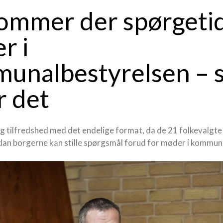
ommer der spørgetid 
r i
unalbestyrelsen – 
r det
g tilfredshed med det endelige format, da de 21 folkevalgt
rdan borgerne kan stille spørgsmål forud for møder i kommun