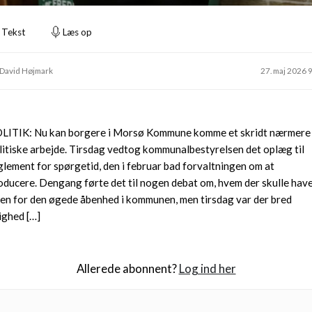
Tekst
Læs op
 David Højmark
27. maj 2026 
LITIK: Nu kan borgere i Morsø Kommune komme et skridt nærmere
litiske arbejde. Tirsdag vedtog kommunalbestyrelsen det oplæg til
glement for spørgetid, den i februar bad forvaltningen om at
oducere. Dengang førte det til nogen debat om, hvem der skulle hav
en for den øgede åbenhed i kommunen, men tirsdag var der bred
ighed […]
Allerede abonnent?
Log ind her