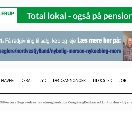
NAVNE
DEBAT
LYD
DØDSANNONCER
TID & STED
JOB
ers Begravelsesforretning
Lyndrups Rengøring
Restaurant Limfjorden – Byens spise