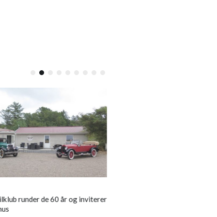
LOKALT
lklub runder de 60 år og inviterer
Vinder af bogen om 111 steder
hus
Limfjorden, du skal se