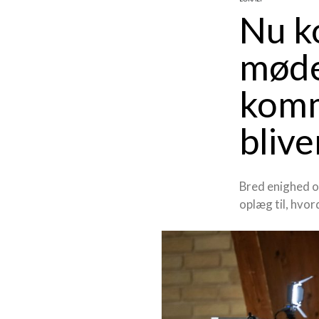
Nu k
møde
komm
blive
Bred enighed o
oplæg til, hvo