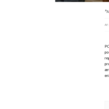
Af:
PO
po
re
pr
ær
en