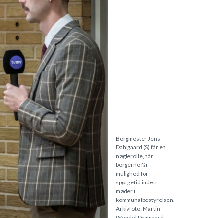
Borgmester Jens
Dahlgaard (S) får en
nøglerolle, når
borgerne får
mulighed for
spørgetid inden
møder i
kommunalbestyrelsen.
Arkivfoto: Martin
Wendel Damgaard.