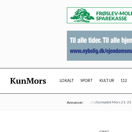
LOKALT
SPORT
KULTUR
112
Øens Autoværksted
Klinik Foldberg
Kulturmødet Mors 21- 23.08
Vest
Annoncer:
LOKALT