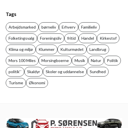
Tags
Arbejdsmarked
børneliv
Erhverv
Familieliv
Folketingsvalg
Foreningsliv
fritid
Handel
Kirkestof
Klima og miljø
Klummer
Kulturmødet
Landbrug
Mors 100 Miles
Morsingboerne
Musik
Natur
Politik
politik'¨
Skaldyr
Skoler og uddannelse
Sundhed
Turisme
Økonomi