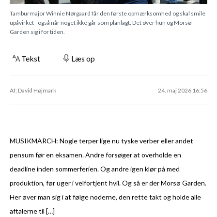
Tamburmajor Winnie Nørgaard får den første opmærksomhed og skal smile
upåvirket - også når noget ikke går som planlagt. Det øver hun og Morsø
Garden sig i for tiden.
Tekst
Læs op
Af: David Højmark
24. maj 2026 16:56
MUSIKMARCH: Nogle terper lige nu tyske verber eller andet
pensum før en eksamen. Andre forsøger at overholde en
deadline inden sommerferien. Og andre igen klør på med
produktion, før uger i velfortjent hvil. Og så er der Morsø Garden.
Her øver man sig i at følge noderne, den rette takt og holde alle
aftalerne til […]