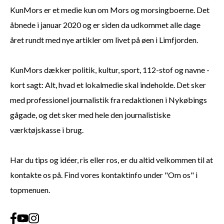
KunMors er et medie kun om Mors og morsingboerne. Det
åbnede i januar 2020 og er siden da udkommet alle dage
året rundt med nye artikler om livet på øen i Limfjorden.
KunMors dækker politik, kultur, sport, 112-stof og navne -
kort sagt: Alt, hvad et lokalmedie skal indeholde. Det sker
med professionel journalistik fra redaktionen i Nykøbings
gågade, og det sker med hele den journalistiske
værktøjskasse i brug.
Har du tips og idéer, ris eller ros, er du altid velkommen til at
kontakte os på. Find vores kontaktinfo under "Om os" i
topmenuen.