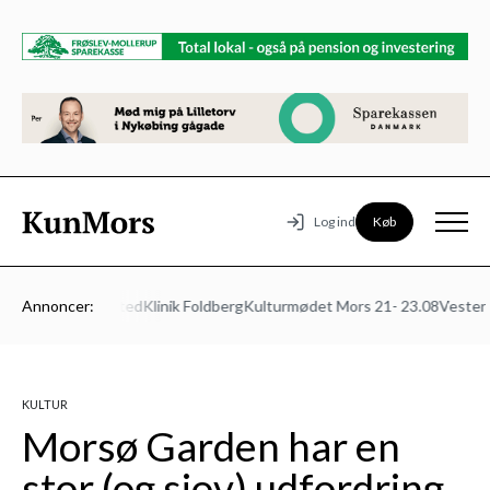
Køb
Log ind
ns Autoværksted
Annoncer:
Klinik Foldberg
Kulturmødet Mors 21- 23.08
Vesters B
KULTUR
Morsø Garden har en
stor (og sjov) udfordring