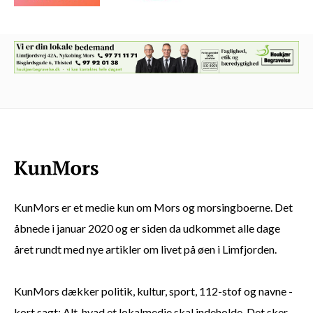
KunMors er et medie kun om Mors og morsingboerne. Det
åbnede i januar 2020 og er siden da udkommet alle dage
året rundt med nye artikler om livet på øen i Limfjorden.
KunMors dækker politik, kultur, sport, 112-stof og navne -
kort sagt: Alt, hvad et lokalmedie skal indeholde. Det sker