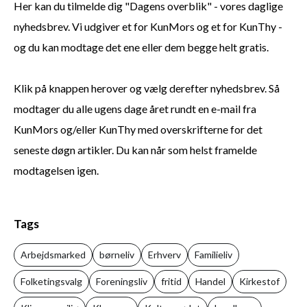
Her kan du tilmelde dig "Dagens overblik" - vores daglige
nyhedsbrev. Vi udgiver et for KunMors og et for KunThy -
og du kan modtage det ene eller dem begge helt gratis.
Klik på knappen herover og vælg derefter nyhedsbrev. Så
modtager du alle ugens dage året rundt en e-mail fra
KunMors og/eller KunThy med overskrifterne for det
seneste døgn artikler. Du kan når som helst framelde
modtagelsen igen.
Tags
Arbejdsmarked
børneliv
Erhverv
Familieliv
Folketingsvalg
Foreningsliv
fritid
Handel
Kirkestof