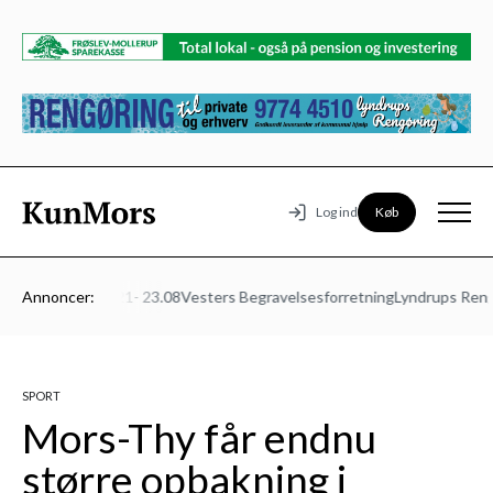
Køb
Log ind
urmødet Mors 21- 23.08
Annoncer:
Vesters Begravelsesforretning
Lyndrups Rengør
SPORT
Mors-Thy får endnu
større opbakning i