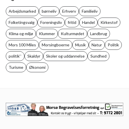
Arbejdsmarked
børneliv
Erhverv
Familieliv
Folketingsvalg
Foreningsliv
fritid
Handel
Kirkestof
Klima og miljø
Klummer
Kulturmødet
Landbrug
Mors 100 Miles
Morsingboerne
Musik
Natur
Politik
politik'¨
Skaldyr
Skoler og uddannelse
Sundhed
Turisme
Økonomi