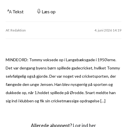
Tekst
Læs op
Af: Redaktion
4. juni 2026 14:19
MINDEORD: Tommy voksede op i Langebæksgade i 1950’erne.
Det var dengang byens børn spillede gadecricket, hvilket Tommy
selvfølgelig også gjorde. Der var noget ved cricketsporten, der
fængede den unge Jensen. Han blev nysgerrig på sporten og
dukkede op, når 1.holdet spillede på Ørodde. Snart meldte han
sig ind i klubben og fik sin cricketmæssige opdragelse […]
Allerede abonnent?
Log ind her