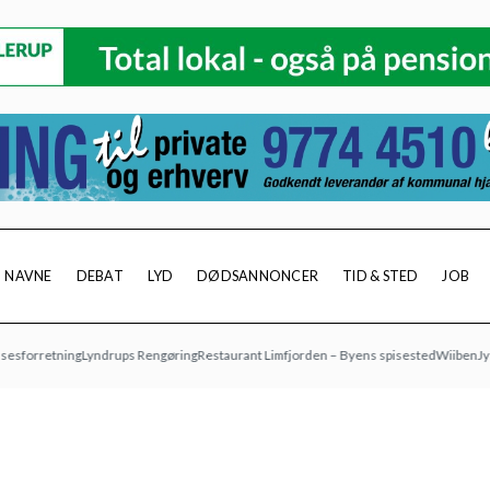
NAVNE
DEBAT
LYD
DØDSANNONCER
TID & STED
JOB
retning
Lyndrups Rengøring
Restaurant Limfjorden – Byens spisested
Wiiben
Jyske B