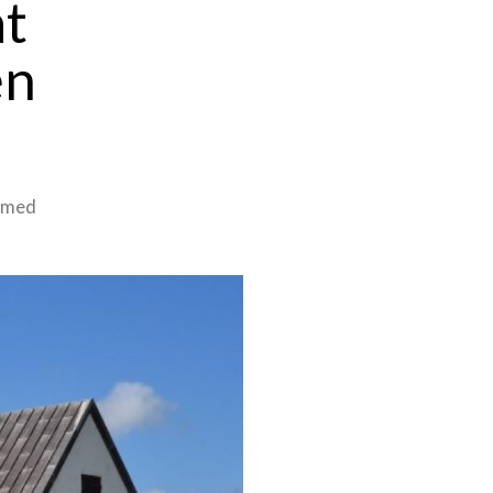
at
en
g med