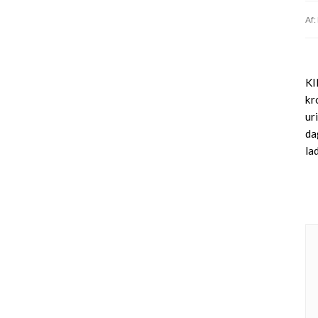
Af:
KI
kr
ur
da
la