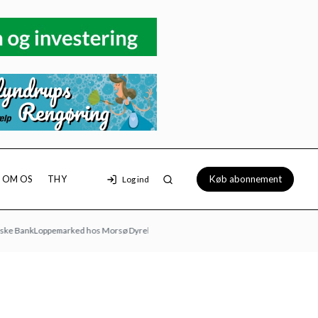
Køb abonnement
OM OS
THY
Log ind
ank
Loppemarked hos Morsø Dyrehandel: 9/8 kl. 10-16
Vognmand Filtenborg
Mobilhytt