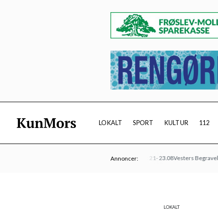
LOKALT
SPORT
KULTUR
112
Klinik Foldberg
Kulturmødet Mors 21- 23.08
Vesters Begravelsesfor
Annoncer:
LOKALT