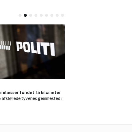
DEBAT
LOKALT
minilæsser fundet få kilometer
Læserbrev:
Dybe huller på for
afslørede tyvenes gemmested i
tvinger gangbesværede ud på 