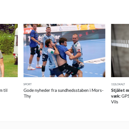
SPORT
112
LOKALT
 til
Gode nyheder fra sundhedsstaben i Mors-
Stjålet 
Thy
væk:
GPS 
Vils