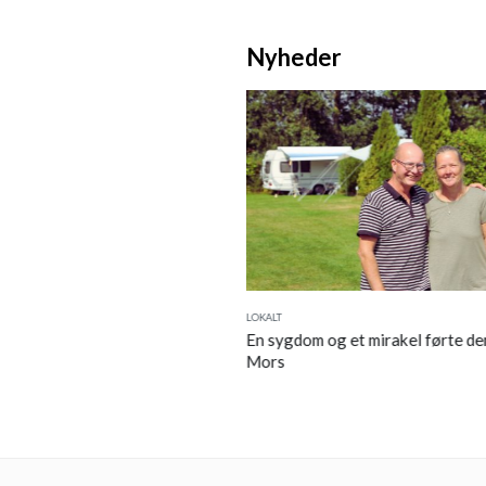
Nyheder
LOKALT
rd Hansen er flyttet tilbage
En sygdom og et mirakel førte dem
g nu har han fået job i Morsø
Mors
d