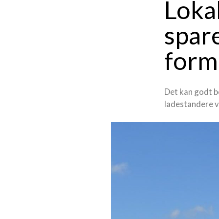
Lokal
spar
form
Det kan godt b
ladestandere v