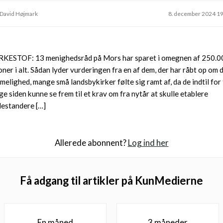
 David Højmark
8. december 2024 1
RKESTOF: 13 menighedsråd på Mors har sparet i omegnen af 250.0
oner i alt. Sådan lyder vurderingen fra en af dem, der har råbt op om 
imelighed, mange små landsbykirker følte sig ramt af, da de indtil for
ge siden kunne se frem til et krav om fra nytår at skulle etablere
destandere […]
Allerede abonnent?
Log ind her
Få adgang til artikler på KunMedierne
En måned
3 måneder