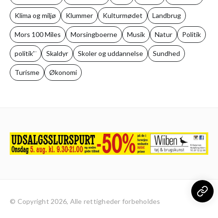
Klima og miljø
Klummer
Kulturmødet
Landbrug
Mors 100 Miles
Morsingboerne
Musik
Natur
Politik
politik'¨
Skaldyr
Skoler og uddannelse
Sundhed
Turisme
Økonomi
© Copyright 2026, Alle rettigheder forbeholdes