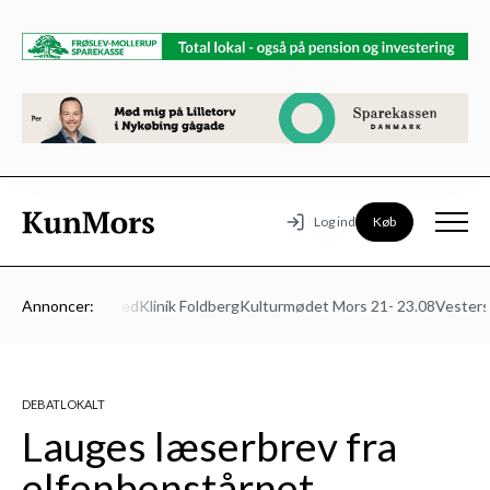
Køb
Log ind
ns Autoværksted
Annoncer:
Klinik Foldberg
Kulturmødet Mors 21- 23.08
Vesters B
DEBAT
LOKALT
Lauges læserbrev fra
elfenbenstårnet