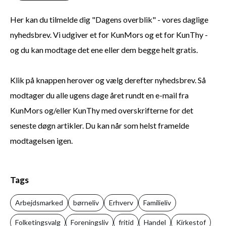
Her kan du tilmelde dig "Dagens overblik" - vores daglige
nyhedsbrev. Vi udgiver et for KunMors og et for KunThy -
og du kan modtage det ene eller dem begge helt gratis.
Klik på knappen herover og vælg derefter nyhedsbrev. Så
modtager du alle ugens dage året rundt en e-mail fra
KunMors og/eller KunThy med overskrifterne for det
seneste døgn artikler. Du kan når som helst framelde
modtagelsen igen.
Tags
Arbejdsmarked
børneliv
Erhverv
Familieliv
Folketingsvalg
Foreningsliv
fritid
Handel
Kirkestof