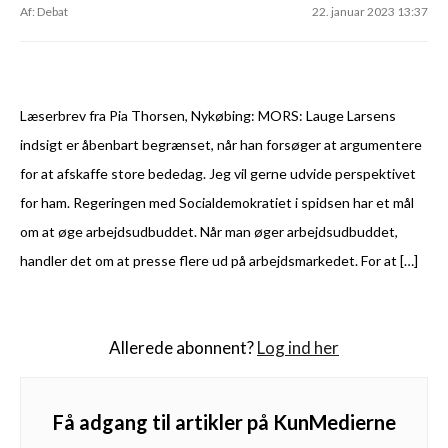
Af: Debat
22. januar 2023 13:37
Læserbrev fra Pia Thorsen, Nykøbing: MORS: Lauge Larsens
indsigt er åbenbart begrænset, når han forsøger at argumentere
for at afskaffe store bededag. Jeg vil gerne udvide perspektivet
for ham. Regeringen med Socialdemokratiet i spidsen har et mål
om at øge arbejdsudbuddet. Når man øger arbejdsudbuddet,
handler det om at presse flere ud på arbejdsmarkedet. For at […]
Allerede abonnent?
Log ind her
Få adgang til artikler på KunMedierne