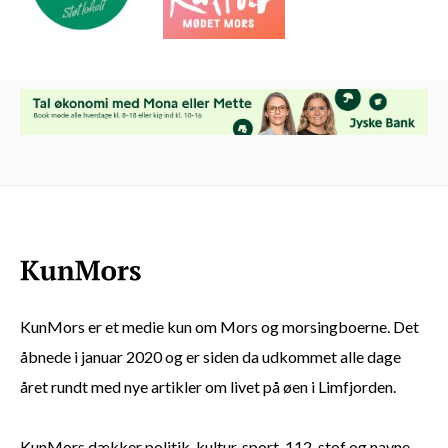
KunMors er et medie kun om Mors og morsingboerne. Det
åbnede i januar 2020 og er siden da udkommet alle dage
året rundt med nye artikler om livet på øen i Limfjorden.
KunMors dækker politik, kultur, sport, 112-stof og navne -