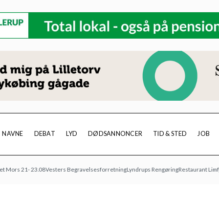
NAVNE
DEBAT
LYD
DØDSANNONCER
TID & STED
JOB
s 21- 23.08
Vesters Begravelsesforretning
Lyndrups Rengøring
Restaurant Limfjorde