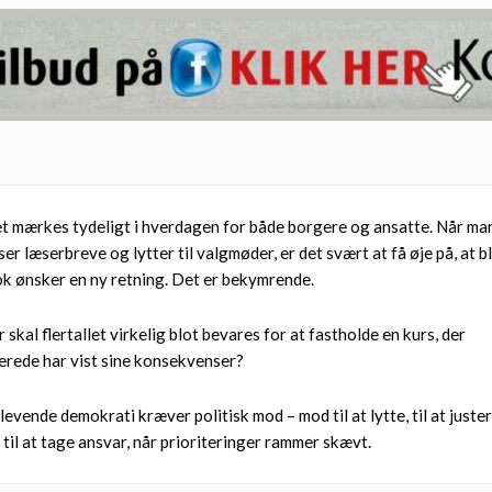
t mærkes tydeligt i hverdagen for både borgere og ansatte. Når ma
ser læserbreve og lytter til valgmøder, er det svært at få øje på, at b
ok ønsker en ny retning. Det er bekymrende.
r skal flertallet virkelig blot bevares for at fastholde en kurs, der
lerede har vist sine konsekvenser?
 levende demokrati kræver politisk mod – mod til at lytte, til at juste
 til at tage ansvar, når prioriteringer rammer skævt.