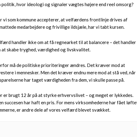
 politik, hvor ideologi og signaler vægtes højere end reel omsorg?
r vi som kommune accepterer, at velfærdens frontlinje drives af
mattede medarbejdere og frivillige ildsjæle, har vi tabt kursen.
lfærd handler ikke om at få regnearket til at balancere – det handler
 at skabe tryghed, værdighed og livskvalitet.
rfor må de politiske prioriteringer ændres. Det kræver mod at
vestere i mennesker. Men det kræver endnu mere mod at stå ved, når
sparelserne har taget værdigheden fra dem, vi skulle passe på.
r er brugt 12 år på at styrke erhvervslivet – og meget er lykkedes.
n succesen har haft en pris. For mens virksomhederne har fået løfte
mmerne, er andre dele af vores velfærd blevet svækket.