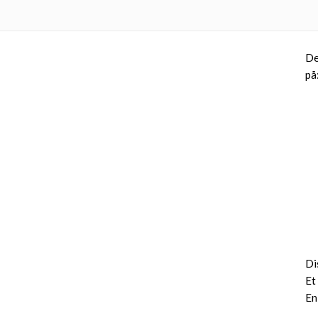
De
på
Di
Et
En