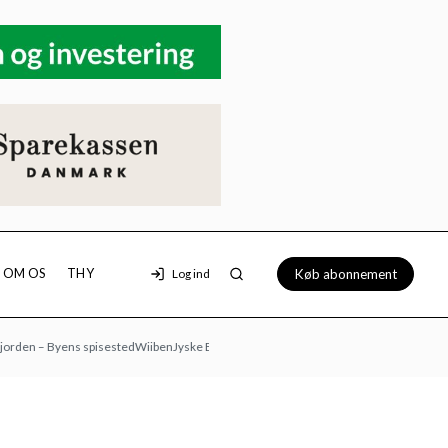
Køb abonnement
OM OS
THY
Log ind
n – Byens spisested
Wiiben
Jyske Bank
Loppemarked hos Morsø Dyrehandel: 9/8 kl. 1