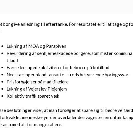
t bør give anledning til eftertanke. For resultatet er til at tage og f
:
Lukning af MOA og Paraplyen
Revurdering af senhjerneskadede borgere, som mister kommuna
tilbud
Færre ledsagede aktiviteter for beboere på botilbud
Nedskæringer blandt ansatte – trods bekymrende høringssvar
Prisforhøjelser på mad til ældre
Lukning af Vejerslev Plejehjem
Kollektiv trafik sparet væk
sse beslutninger viser, at man forsøger at spare sig til bedre velfærd
 forkvaklet menneskesyn, der overlader de svageste i en unfair kamp
 kamp med alt for mange tabere.