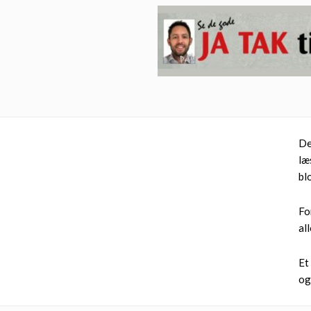
De
læ
bl
Fo
al
Et
og