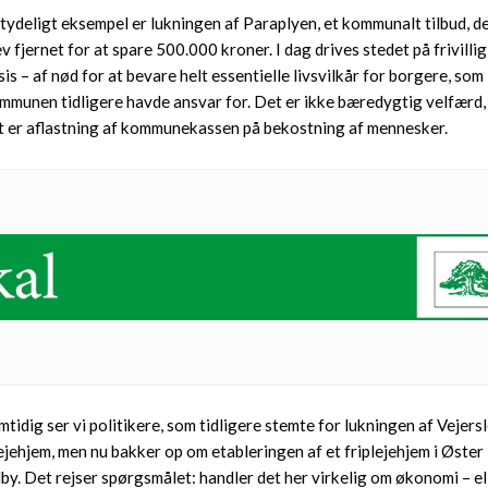
 tydeligt eksempel er lukningen af Paraplyen, et kommunalt tilbud, d
ev fjernet for at spare 500.000 kroner. I dag drives stedet på frivillig
sis – af nød for at bevare helt essentielle livsvilkår for borgere, som
mmunen tidligere havde ansvar for. Det er ikke bæredygtig velfærd,
t er aflastning af kommunekassen på bekostning af mennesker.
mtidig ser vi politikere, som tidligere stemte for lukningen af Vejers
ejehjem, men nu bakker op om etableringen af et friplejehjem i Øster
lby. Det rejser spørgsmålet: handler det her virkelig om økonomi – el