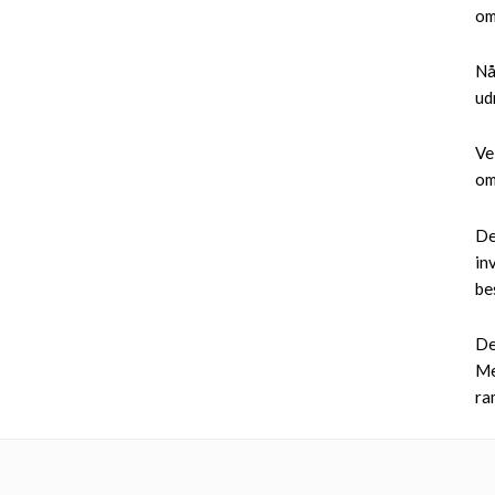
om
Nå
ud
Ve
om
De
in
be
De
Me
ra