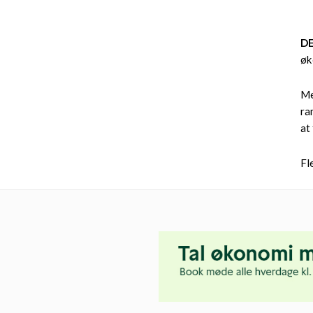
D
øk
Me
ra
at
Fl