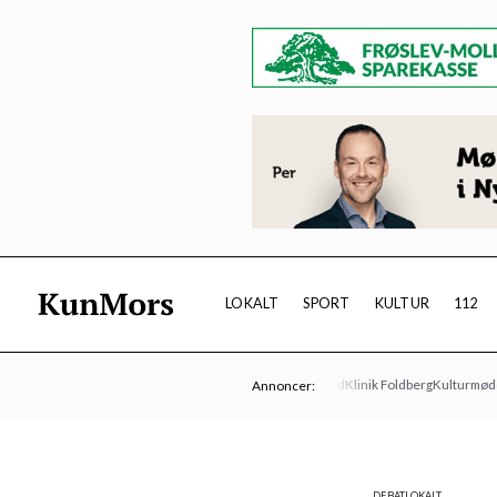
LOKALT
SPORT
KULTUR
112
Limfjordsteatret
Øens Autoværksted
Klinik Foldberg
Kulturmødet Mor
Annoncer:
DEBAT
LOKALT