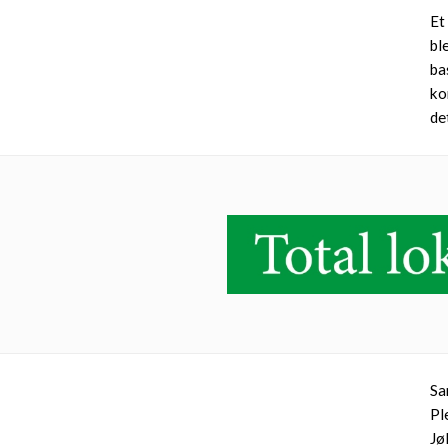
Et
bl
ba
ko
de
Sa
Pl
Jø