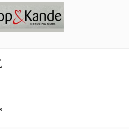
n
lå
re