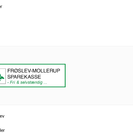
er
lev
ler