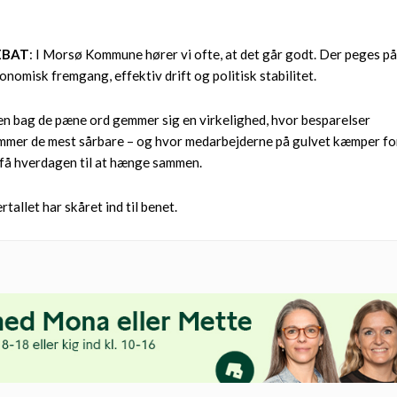
EBAT
: I Morsø Kommune hører vi ofte, at det går godt. Der peges p
onomisk fremgang, effektiv drift og politisk stabilitet.
n bag de pæne ord gemmer sig en virkelighed, hvor besparelser
mmer de mest sårbare – og hvor medarbejderne på gulvet kæmper fo
 få hverdagen til at hænge sammen.
ertallet har skåret ind til benet.