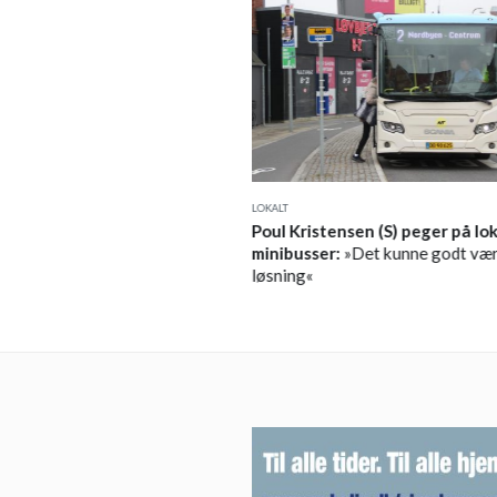
LOKALT
:
Nu skal vi i arbejdstøjet! –
Poul Kristensen (S) peger på lo
meudviklingen
minibusser:
»Det kunne godt vær
løsning«