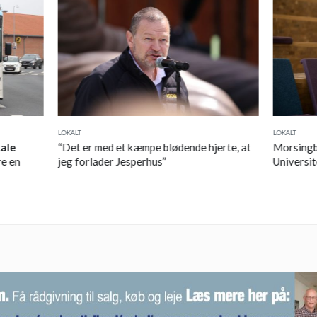
LOKALT
LOKALT
kale
“Det er med et kæmpe blødende hjerte, at
Morsingbo
e en
jeg forlader Jesperhus”
Universit