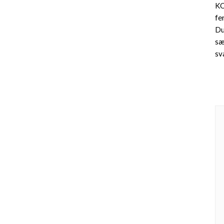
KO
fe
Du
sæ
sv