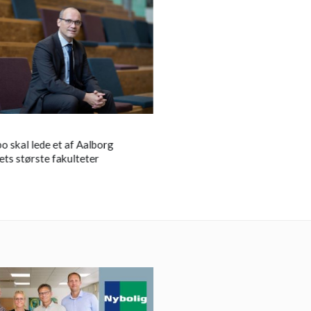
LOKALT
 skal lede et af Aalborg
Asbjørn Riis er død:
Mors tage
ets største fakulteter
med en stærk personlighed