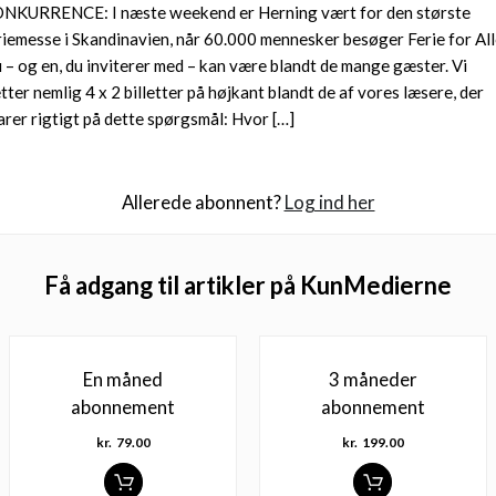
NKURRENCE: I næste weekend er Herning vært for den største
riemesse i Skandinavien, når 60.000 mennesker besøger Ferie for All
 – og en, du inviterer med – kan være blandt de mange gæster. Vi
tter nemlig 4 x 2 billetter på højkant blandt de af vores læsere, der
arer rigtigt på dette spørgsmål: Hvor […]
Allerede abonnent?
Log ind her
Få adgang til artikler på KunMedierne
En måned
3 måneder
abonnement
abonnement
kr.
79.00
kr.
199.00