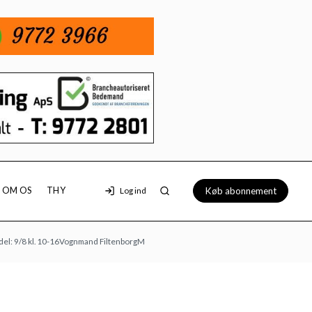
Køb abonnement
OM OS
THY
Log ind
kl. 10-16
Vognmand Filtenborg
Mobilhytten
Thy Kammermusikfestival 9. august – 24. a