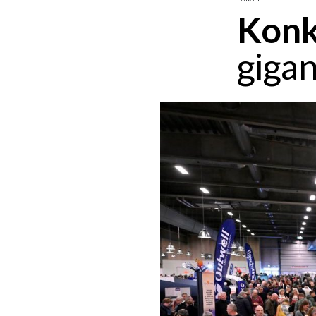
Konk
giga