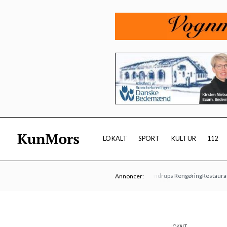
LOKALT
SPORT
KULTUR
112
Vesters Begravelsesforretning
Lyndrups Rengøring
Restaurant Limf
Annoncer:
LOKALT