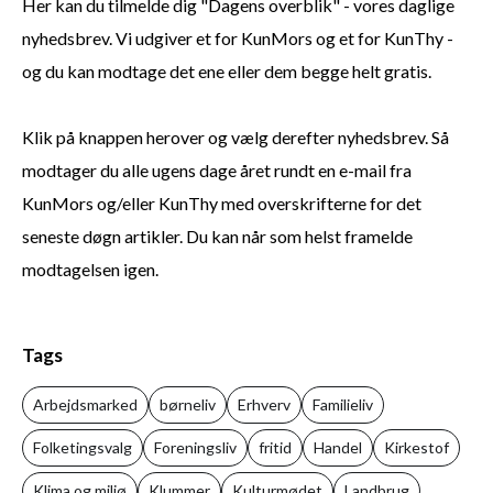
Her kan du tilmelde dig "Dagens overblik" - vores daglige
nyhedsbrev. Vi udgiver et for KunMors og et for KunThy -
og du kan modtage det ene eller dem begge helt gratis.
Klik på knappen herover og vælg derefter nyhedsbrev. Så
modtager du alle ugens dage året rundt en e-mail fra
KunMors og/eller KunThy med overskrifterne for det
seneste døgn artikler. Du kan når som helst framelde
modtagelsen igen.
Tags
Arbejdsmarked
børneliv
Erhverv
Familieliv
Folketingsvalg
Foreningsliv
fritid
Handel
Kirkestof
Klima og miljø
Klummer
Kulturmødet
Landbrug