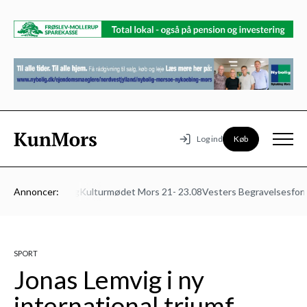
Køb
Log ind
ed
Klinik Foldberg
Annoncer:
Kulturmødet Mors 21- 23.08
Vesters Begravelsesforret
SPORT
Jonas Lemvig i ny
international triumf