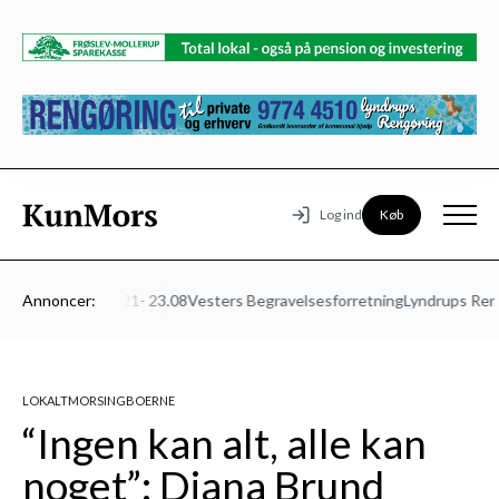
Køb
Log ind
turmødet Mors 21- 23.08
Annoncer:
Vesters Begravelsesforretning
Lyndrups Rengø
LOKALT
MORSINGBOERNE
“Ingen kan alt, alle kan
noget”: Diana Brund