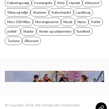
Folketingsvalg
Foreningsliv
fritid
Handel
Kirkestof
Klima og miljø
Klummer
Kulturmødet
Landbrug
Mors 100 Miles
Morsingboerne
Musik
Natur
Politik
politik'¨
Skaldyr
Skoler og uddannelse
Sundhed
Turisme
Økonomi
© Copyright 2026, Alle rettigheder forbeholdes