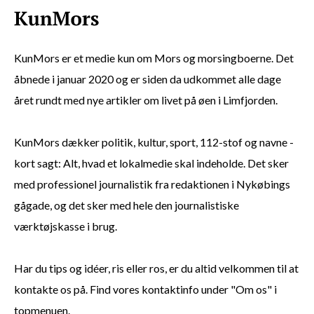
KunMors er et medie kun om Mors og morsingboerne. Det
åbnede i januar 2020 og er siden da udkommet alle dage
året rundt med nye artikler om livet på øen i Limfjorden.
KunMors dækker politik, kultur, sport, 112-stof og navne -
kort sagt: Alt, hvad et lokalmedie skal indeholde. Det sker
med professionel journalistik fra redaktionen i Nykøbings
gågade, og det sker med hele den journalistiske
værktøjskasse i brug.
Har du tips og idéer, ris eller ros, er du altid velkommen til at
kontakte os på. Find vores kontaktinfo under "Om os" i
topmenuen.