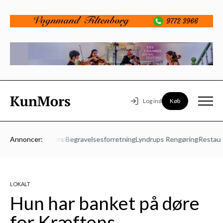
Køb
Log ind
21- 23.08
Annoncer:
Vesters Begravelsesforretning
Lyndrups Rengøring
Restaurant
LOKALT
Hun har banket på døre
for Kræftens