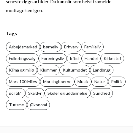
seneste døgn artikler. Du kan når som helst framelde
modtagelsen igen.
Tags
Arbejdsmarked
børneliv
Erhverv
Familieliv
Folketingsvalg
Foreningsliv
fritid
Handel
Kirkestof
Klima og miljø
Klummer
Kulturmødet
Landbrug
Mors 100 Miles
Morsingboerne
Musik
Natur
Politik
politik'¨
Skaldyr
Skoler og uddannelse
Sundhed
Turisme
Økonomi