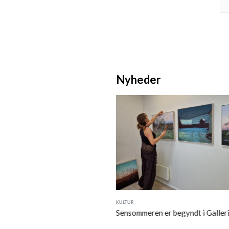
Nyheder
KULTUR
:
Fakta i anledning af Jeppe
Sensommeren er begyndt i Galler
 og Pia Storms læserbrevdebat