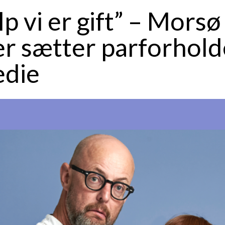
p vi er gift” – Morsø
er sætter parforhold
die