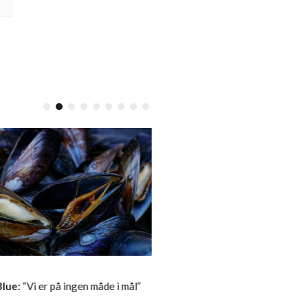
DEBAT
LOKALT
Blue:
“Vi er på ingen måde i mål”
Læserbrev:
Svar til Uffe Kors