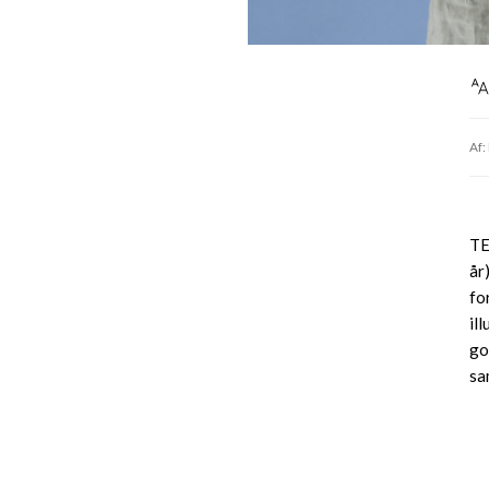
Af:
TE
år
fo
il
go
sa