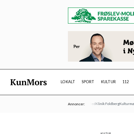
LOKALT
SPORT
KULTUR
112
Limfjordsteatret
Øens Autoværksted
Klinik Foldberg
Kulturmødet Mo
Annoncer:
KULTUR