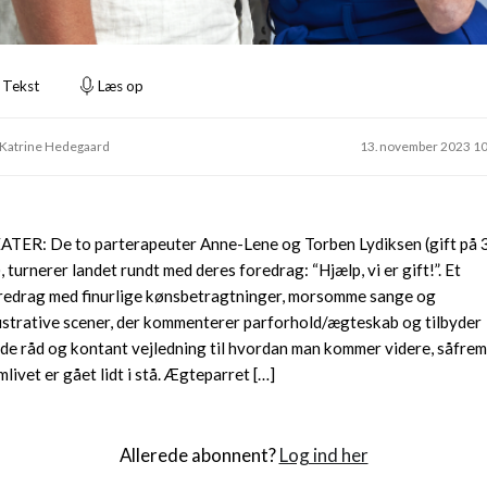
Tekst
Læs op
 Katrine Hedegaard
13. november 2023 1
ATER: De to parterapeuter Anne-Lene og Torben Lydiksen (gift på 
), turnerer landet rundt med deres foredrag: “Hjælp, vi er gift!”. Et
redrag med finurlige kønsbetragtninger, morsomme sange og
lustrative scener, der kommenterer parforhold/ægteskab og tilbyder
de råd og kontant vejledning til hvordan man kommer videre, såfrem
mlivet er gået lidt i stå. Ægteparret […]
Allerede abonnent?
Log ind her