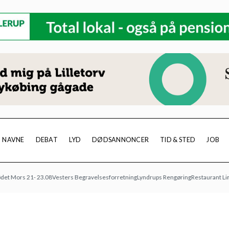
NAVNE
DEBAT
LYD
DØDSANNONCER
TID & STED
JOB
rs 21- 23.08
Vesters Begravelsesforretning
Lyndrups Rengøring
Restaurant Limfjord