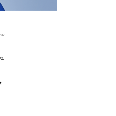
0:32
32.
t