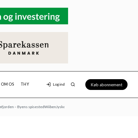
Køb abonnement
OM OS
THY
Log ind
en – Byens spisested
Wiiben
Jyske Bank
Loppemarked hos Morsø Dyrehandel: 9/8 kl. 1