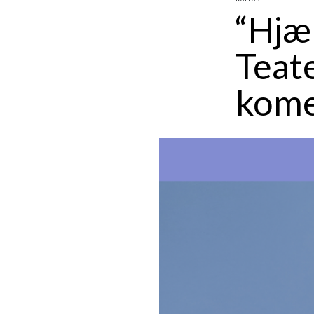
“Hjæl
Teat
kome