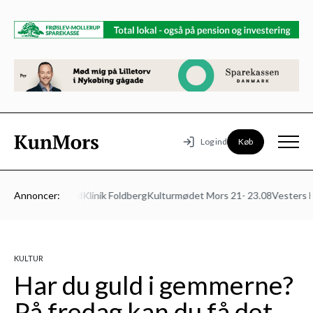
Køb
Log ind
s Autoværksted
Annoncer:
Klinik Foldberg
Kulturmødet Mors 21- 23.08
Vesters Beg
KULTUR
Har du guld i gemmerne?
På fredag kan du få det