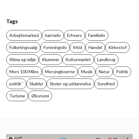
Tags
Arbejdsmarked
børneliv
Erhverv
Familieliv
Folketingsvalg
Foreningsliv
fritid
Handel
Kirkestof
Klima og miljø
Klummer
Kulturmødet
Landbrug
Mors 100 Miles
Morsingboerne
Musik
Natur
Politik
politik'¨
Skaldyr
Skoler og uddannelse
Sundhed
Turisme
Økonomi