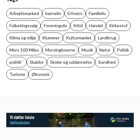
Arbejdsmarked
børneliv
Erhverv
Familieliv
Folketingsvalg
Foreningsliv
fritid
Handel
Kirkestof
Klima og miljø
Klummer
Kulturmødet
Landbrug
Mors 100 Miles
Morsingboerne
Musik
Natur
Politik
politik'¨
Skaldyr
Skoler og uddannelse
Sundhed
Turisme
Økonomi