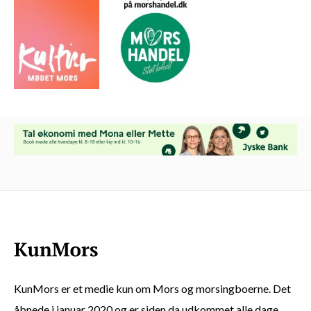
KunMors er et medie kun om Mors og morsingboerne. Det
åbnede i januar 2020 og er siden da udkommet alle dage