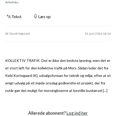
Arkivfoto.
Tekst
Læs op
Af: David Højmark
10. juni 2026 18:16
KOLLEKTIV TRAFIK: Det er ikke den bedste løsning, men det er
et stort løft for den kollektive trafik på Mors. Sådan lyder det fra
Keld Kortegaard (K), udvalgsforman for teknik og miljø, efter at et
enigt udvalg på sit møde onsdag godkendte et projekt, der fra
nytår gør det muligt for morsingboerne at bestille buskørsel […]
Allerede abonnent?
Log ind her