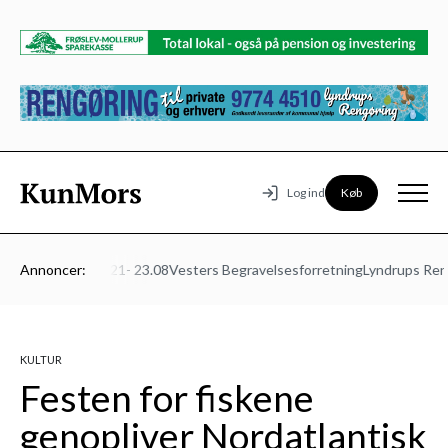
Køb
Log ind
turmødet Mors 21- 23.08
Annoncer:
Vesters Begravelsesforretning
Lyndrups Rengø
KULTUR
Festen for fiskene
genopliver Nordatlantisk