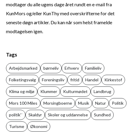
modtager du alle ugens dage året rundt en e-mail fra
KunMors og/eller KunThy med overskrifterne for det
seneste døgn artikler. Du kan når som helst framelde
modtagelsen igen.
Tags
Arbejdsmarked
børneliv
Erhverv
Familieliv
Folketingsvalg
Foreningsliv
fritid
Handel
Kirkestof
Klima og miljø
Klummer
Kulturmødet
Landbrug
Mors 100 Miles
Morsingboerne
Musik
Natur
Politik
politik'¨
Skaldyr
Skoler og uddannelse
Sundhed
Turisme
Økonomi