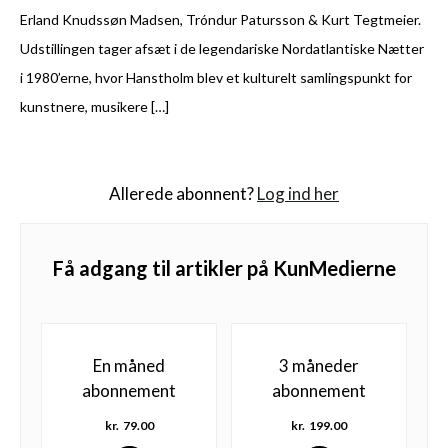
Erland Knudssøn Madsen, Tróndur Patursson & Kurt Tegtmeier.
Udstillingen tager afsæt i de legendariske Nordatlantiske Nætter
i 1980’erne, hvor Hanstholm blev et kulturelt samlingspunkt for
kunstnere, musikere […]
Allerede abonnent?
Log ind her
Få adgang til artikler på KunMedierne
En måned
3 måneder
abonnement
abonnement
kr.
79.00
kr.
199.00