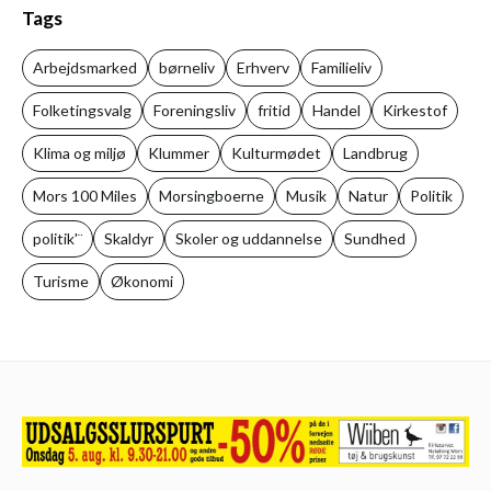
Tags
Arbejdsmarked
børneliv
Erhverv
Familieliv
Folketingsvalg
Foreningsliv
fritid
Handel
Kirkestof
Klima og miljø
Klummer
Kulturmødet
Landbrug
Mors 100 Miles
Morsingboerne
Musik
Natur
Politik
politik'¨
Skaldyr
Skoler og uddannelse
Sundhed
Turisme
Økonomi