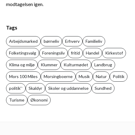
modtagelsen igen.
Tags
Arbejdsmarked
børneliv
Erhverv
Familieliv
Folketingsvalg
Foreningsliv
fritid
Handel
Kirkestof
Klima og miljø
Klummer
Kulturmødet
Landbrug
Mors 100 Miles
Morsingboerne
Musik
Natur
Politik
politik'¨
Skaldyr
Skoler og uddannelse
Sundhed
Turisme
Økonomi