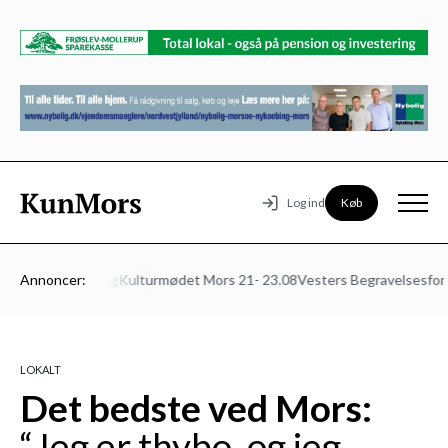
Køb
Log ind
ed
Klinik Foldberg
Annoncer:
Kulturmødet Mors 21- 23.08
Vesters Begravelsesforret
LOKALT
Det bedste ved Mors:
“Jeg er thybo, og jeg