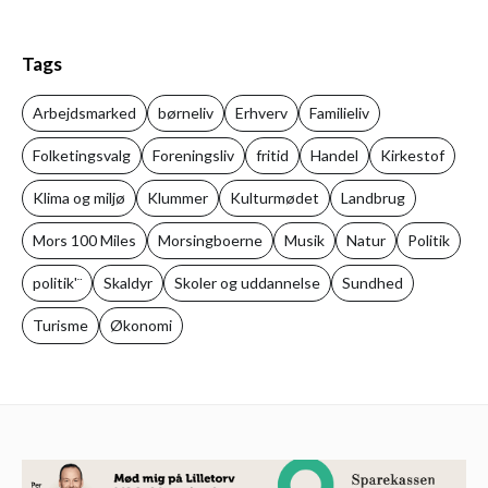
Tags
Arbejdsmarked
børneliv
Erhverv
Familieliv
Folketingsvalg
Foreningsliv
fritid
Handel
Kirkestof
Klima og miljø
Klummer
Kulturmødet
Landbrug
Mors 100 Miles
Morsingboerne
Musik
Natur
Politik
politik'¨
Skaldyr
Skoler og uddannelse
Sundhed
Turisme
Økonomi