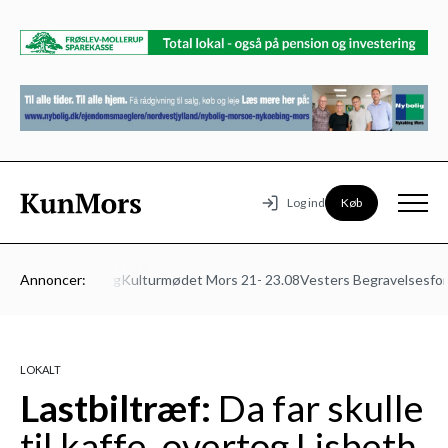
Køb
Log ind
ed
Klinik Foldberg
Annoncer:
Kulturmødet Mors 21- 23.08
Vesters Begravelsesforre
LOKALT
Lastbiltræf:
Da far skulle
til kaffe, overtog Lisbeth