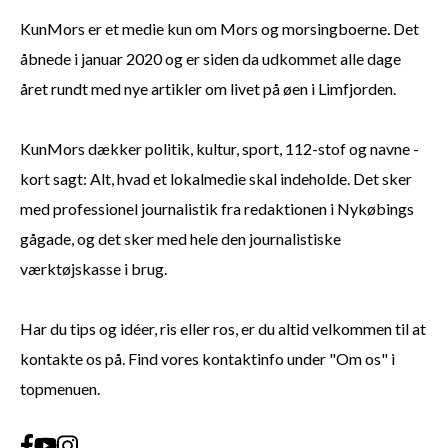
KunMors er et medie kun om Mors og morsingboerne. Det
åbnede i januar 2020 og er siden da udkommet alle dage
året rundt med nye artikler om livet på øen i Limfjorden.
KunMors dækker politik, kultur, sport, 112-stof og navne -
kort sagt: Alt, hvad et lokalmedie skal indeholde. Det sker
med professionel journalistik fra redaktionen i Nykøbings
gågade, og det sker med hele den journalistiske
værktøjskasse i brug.
Har du tips og idéer, ris eller ros, er du altid velkommen til at
kontakte os på. Find vores kontaktinfo under "Om os" i
topmenuen.