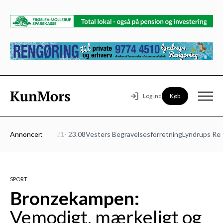
Køb
Log ind
turmødet Mors 21- 23.08
Annoncer:
Vesters Begravelsesforretning
Lyndrups Rengø
SPORT
Bronzekampen:
Vemodigt, mærkeligt og