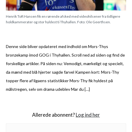
Henrik Toft Hansen fik en rørende afsked med videohilsener fra tidligere
holdkammerater og stor hyldest ti Thyhallen. Foto: Ole Geerthsen.
Denne side bliver opdateret med indhold om Mors-Thys
bronzekamp imod GOG i Thyhallen. Scroll ned ad siden og find de
forskellige artikler. På siden nu: Vemodigt, mærkeligt og specielt,
da mænd med blå hjerter sagde farvel Kampen kort: Mors-Thy
topper flere af ligaens statistikker Mors-Thy fik hyldest på
målstregen, selv om drama udeblev Mar du […]
Allerede abonnent?
Log ind her