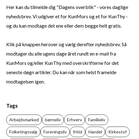
Her kan du tilmelde dig "Dagens overblik" - vores daglige
nyhedsbrev. Vi udgiver et for KunMors og et for KunThy -
og du kan modtage det ene eller dem begge helt gratis.
Klik på knappen herover og vælg derefter nyhedsbrev. Så
modtager du alle ugens dage året rundt en e-mail fra
KunMors og/eller KunThy med overskrifterne for det
seneste døgn artikler. Du kan når som helst framelde
modtagelsen igen.
Tags
Arbejdsmarked
børneliv
Erhverv
Familieliv
Folketingsvalg
Foreningsliv
fritid
Handel
Kirkestof