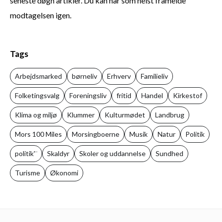
seneste døgn artikler. Du kan når som helst framelde
modtagelsen igen.
Tags
Arbejdsmarked
børneliv
Erhverv
Familieliv
Folketingsvalg
Foreningsliv
fritid
Handel
Kirkestof
Klima og miljø
Klummer
Kulturmødet
Landbrug
Mors 100 Miles
Morsingboerne
Musik
Natur
Politik
politik'¨
Skaldyr
Skoler og uddannelse
Sundhed
Turisme
Økonomi