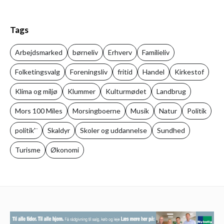
Tags
Arbejdsmarked
børneliv
Erhverv
Familieliv
Folketingsvalg
Foreningsliv
fritid
Handel
Kirkestof
Klima og miljø
Klummer
Kulturmødet
Landbrug
Mors 100 Miles
Morsingboerne
Musik
Natur
Politik
politik'¨
Skaldyr
Skoler og uddannelse
Sundhed
Turisme
Økonomi