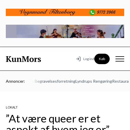
Køb
Log ind
1- 23.08
Annoncer:
Vesters Begravelsesforretning
Lyndrups Rengøring
Restaurant 
LOKALT
”At være queer er et
aspekt af hvem jeg er”