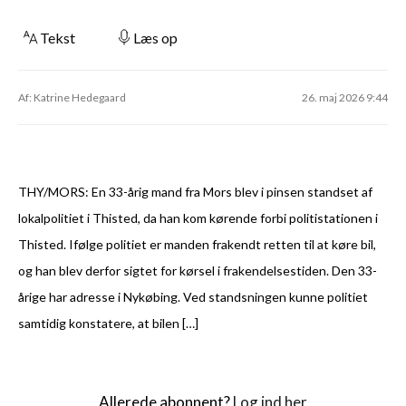
Tekst
Læs op
Af: Katrine Hedegaard
26. maj 2026 9:44
THY/MORS: En 33-årig mand fra Mors blev i pinsen standset af
lokalpolitiet i Thisted, da han kom kørende forbi politistationen i
Thisted. Ifølge politiet er manden frakendt retten til at køre bil,
og han blev derfor sigtet for kørsel i frakendelsestiden. Den 33-
årige har adresse i Nykøbing. Ved standsningen kunne politiet
samtidig konstatere, at bilen […]
Allerede abonnent?
Log ind her