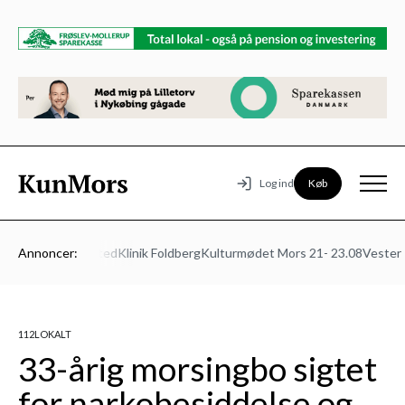
Køb
Log ind
ens Autoværksted
Annoncer:
Klinik Foldberg
Kulturmødet Mors 21- 23.08
Vesters B
112
LOKALT
33-årig morsingbo sigtet
for narkobesiddelse og