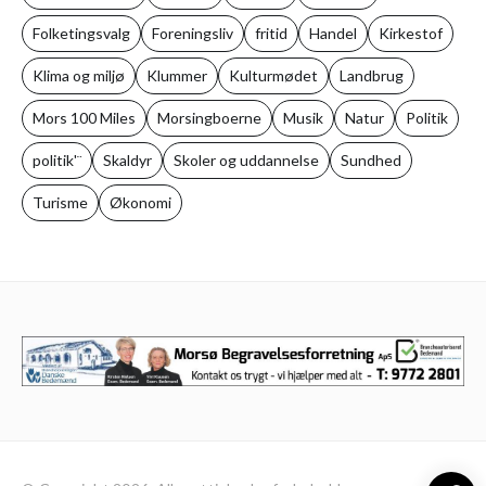
Folketingsvalg
Foreningsliv
fritid
Handel
Kirkestof
Klima og miljø
Klummer
Kulturmødet
Landbrug
Mors 100 Miles
Morsingboerne
Musik
Natur
Politik
politik'¨
Skaldyr
Skoler og uddannelse
Sundhed
Turisme
Økonomi