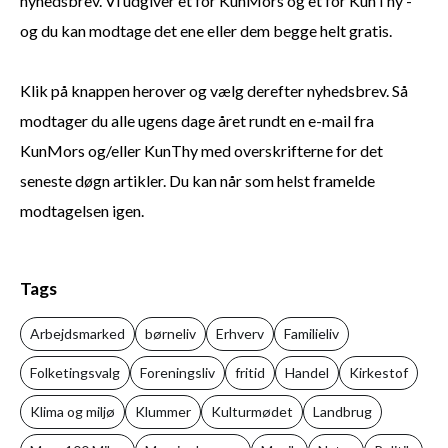
nyhedsbrev. Vi udgiver et for KunMors og et for KunThy -
og du kan modtage det ene eller dem begge helt gratis.
Klik på knappen herover og vælg derefter nyhedsbrev. Så
modtager du alle ugens dage året rundt en e-mail fra
KunMors og/eller KunThy med overskrifterne for det
seneste døgn artikler. Du kan når som helst framelde
modtagelsen igen.
Tags
Arbejdsmarked
børneliv
Erhverv
Familieliv
Folketingsvalg
Foreningsliv
fritid
Handel
Kirkestof
Klima og miljø
Klummer
Kulturmødet
Landbrug