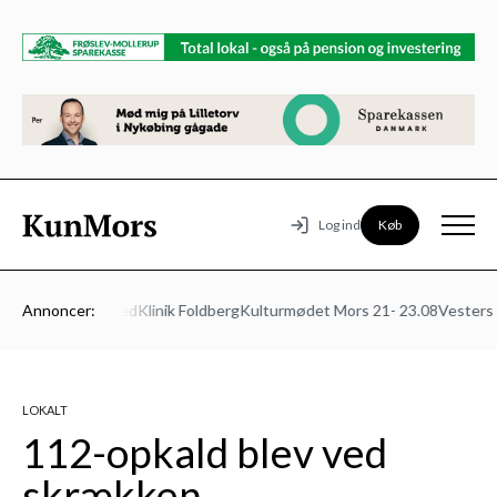
Køb
Log ind
ns Autoværksted
Annoncer:
Klinik Foldberg
Kulturmødet Mors 21- 23.08
Vesters Be
LOKALT
112-opkald blev ved
skrækken