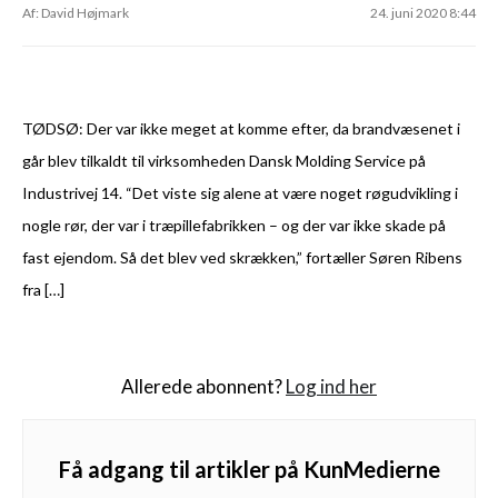
Af: David Højmark
24. juni 2020 8:44
TØDSØ: Der var ikke meget at komme efter, da brandvæsenet i
går blev tilkaldt til virksomheden Dansk Molding Service på
Industrivej 14. “Det viste sig alene at være noget røgudvikling i
nogle rør, der var i træpillefabrikken – og der var ikke skade på
fast ejendom. Så det blev ved skrækken,” fortæller Søren Ribens
fra […]
Allerede abonnent?
Log ind her
Få adgang til artikler på KunMedierne