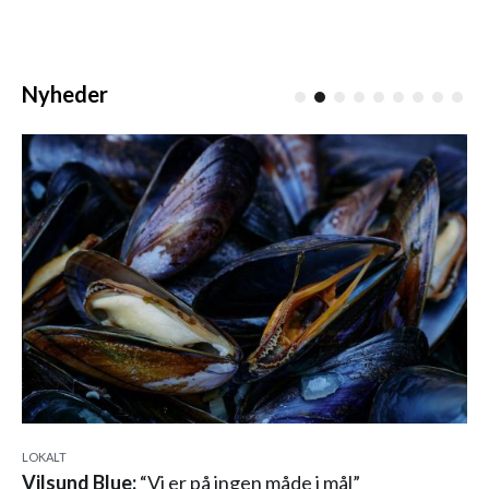
Nyheder
LOKALT
Vilsund Blue:
“Vi er på ingen måde i mål”